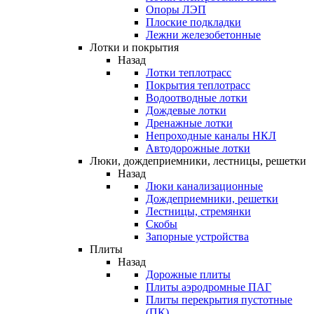
Опоры ЛЭП
Плоские подкладки
Лежни железобетонные
Лотки и покрытия
Назад
Лотки теплотрасс
Покрытия теплотрасс
Водоотводные лотки
Дождевые лотки
Дренажные лотки
Непроходные каналы НКЛ
Автодорожные лотки
Люки, дождеприемники, лестницы, решетки
Назад
Люки канализационные
Дождеприемники, решетки
Лестницы, стремянки
Скобы
Запорные устройства
Плиты
Назад
Дорожные плиты
Плиты аэродромные ПАГ
Плиты перекрытия пустотные
(ПК)