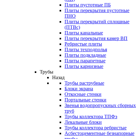
Плиты пустотные ПБ
Плиты перекрытия пустотные
ПНО
Плиты перекрытий сплошные
(ПТВс)
Плиты канальные
Плиты перекрытия камер ВП
Ребристые плиты
Плиты техподполья
Плиты подкладные
Плиты парапетные
Плиты карнизные
Трубы
Назад
Трубы раструбные
Блоки экрана
Откосные стенки
Портальные стенки
Звенья водопропускных сборных
труб
Трубы коллектора ТПФэ
Лекальные блоки
Трубы коллектора ребристые
Асбестоцементные безнапорные
трубы