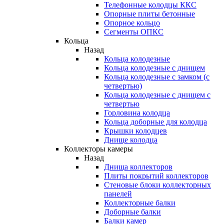
Телефонные колодцы ККС
Опорные плиты бетонные
Опорное кольцо
Сегменты ОПКС
Кольца
Назад
Кольца колодезные
Кольца колодезные с днищем
Кольца колодезные с замком (с
четвертью)
Кольца колодезные с днищем с
четвертью
Горловина колодца
Кольца доборные для колодца
Крышки колодцев
Днище колодца
Коллекторы камеры
Назад
Днища коллекторов
Плиты покрытий коллекторов
Стеновые блоки коллекторных
панелей
Коллекторные балки
Доборные балки
Балки камер