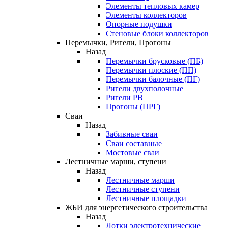
Элементы тепловых камер
Элементы коллекторов
Опорные подушки
Стеновые блоки коллекторов
Перемычки, Ригели, Прогоны
Назад
Перемычки брусковые (ПБ)
Перемычки плоские (ПП)
Перемычки балочные (ПГ)
Ригели двухполочные
Ригели РВ
Прогоны (ПРГ)
Сваи
Назад
Забивные сваи
Сваи составные
Мостовые сваи
Лестничные марши, ступени
Назад
Лестничные марши
Лестничные ступени
Лестничные площадки
ЖБИ для энергетического строительства
Назад
Лотки электротехнические