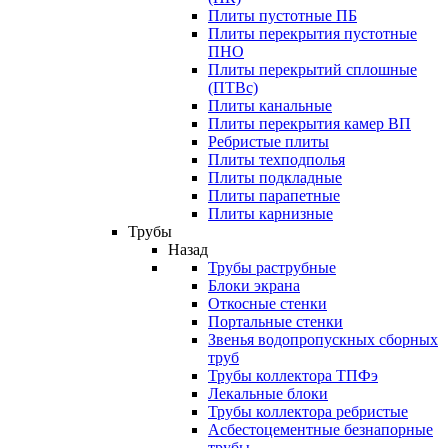
Плиты пустотные ПБ
Плиты перекрытия пустотные
ПНО
Плиты перекрытий сплошные
(ПТВс)
Плиты канальные
Плиты перекрытия камер ВП
Ребристые плиты
Плиты техподполья
Плиты подкладные
Плиты парапетные
Плиты карнизные
Трубы
Назад
Трубы раструбные
Блоки экрана
Откосные стенки
Портальные стенки
Звенья водопропускных сборных
труб
Трубы коллектора ТПФэ
Лекальные блоки
Трубы коллектора ребристые
Асбестоцементные безнапорные
трубы