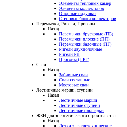
Элементы тепловых камер
Элементы коллекторов
Опорные подушки
Стеновые блоки коллекторов
Перемычки, Ригели, Прогоны
Назад
Перемычки брусковые (ПБ)
Перемычки плоские (ПП)
Перемычки балочные (ПГ)
Ригели двухполочные
Ригели РВ
Прогоны (ПРГ)
Сваи
Назад
Забивные сваи
Сваи составные
Мостовые сваи
Лестничные марши, ступени
Назад
Лестничные марши
Лестничные ступени
Лестничные площадки
ЖБИ для энергетического строительства
Назад
Лотки электротехнические