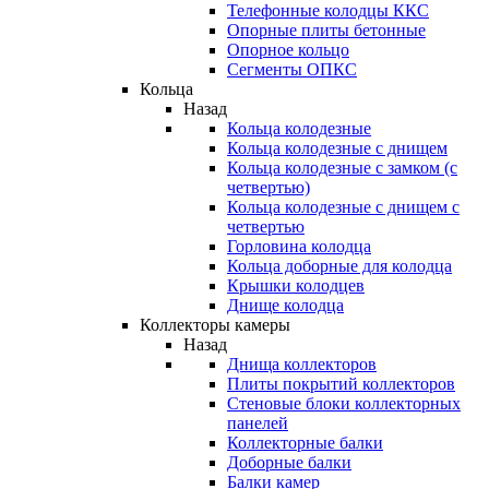
Телефонные колодцы ККС
Опорные плиты бетонные
Опорное кольцо
Сегменты ОПКС
Кольца
Назад
Кольца колодезные
Кольца колодезные с днищем
Кольца колодезные с замком (с
четвертью)
Кольца колодезные с днищем с
четвертью
Горловина колодца
Кольца доборные для колодца
Крышки колодцев
Днище колодца
Коллекторы камеры
Назад
Днища коллекторов
Плиты покрытий коллекторов
Стеновые блоки коллекторных
панелей
Коллекторные балки
Доборные балки
Балки камер