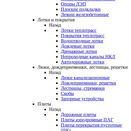
Опоры ЛЭП
Плоские подкладки
Лежни железобетонные
Лотки и покрытия
Назад
Лотки теплотрасс
Покрытия теплотрасс
Водоотводные лотки
Дождевые лотки
Дренажные лотки
Непроходные каналы НКЛ
Автодорожные лотки
Люки, дождеприемники, лестницы, решетки
Назад
Люки канализационные
Дождеприемники, решетки
Лестницы, стремянки
Скобы
Запорные устройства
Плиты
Назад
Дорожные плиты
Плиты аэродромные ПАГ
Плиты перекрытия пустотные
(ПК)