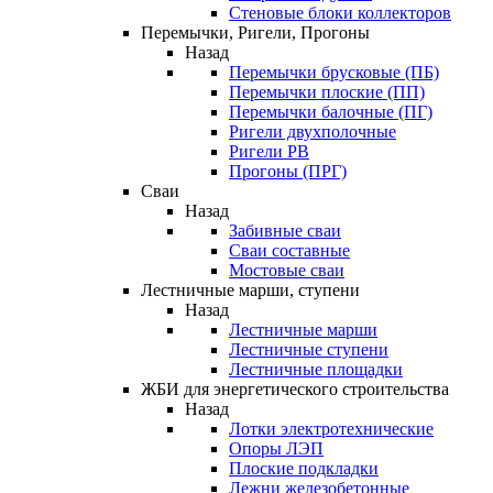
Стеновые блоки коллекторов
Перемычки, Ригели, Прогоны
Назад
Перемычки брусковые (ПБ)
Перемычки плоские (ПП)
Перемычки балочные (ПГ)
Ригели двухполочные
Ригели РВ
Прогоны (ПРГ)
Сваи
Назад
Забивные сваи
Сваи составные
Мостовые сваи
Лестничные марши, ступени
Назад
Лестничные марши
Лестничные ступени
Лестничные площадки
ЖБИ для энергетического строительства
Назад
Лотки электротехнические
Опоры ЛЭП
Плоские подкладки
Лежни железобетонные