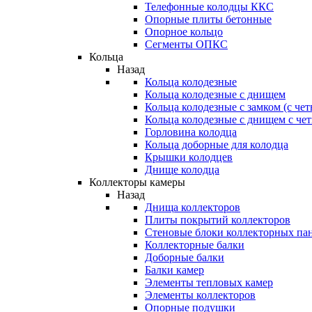
Телефонные колодцы ККС
Опорные плиты бетонные
Опорное кольцо
Сегменты ОПКС
Кольца
Назад
Кольца колодезные
Кольца колодезные с днищем
Кольца колодезные с замком (с че
Кольца колодезные с днищем с че
Горловина колодца
Кольца доборные для колодца
Крышки колодцев
Днище колодца
Коллекторы камеры
Назад
Днища коллекторов
Плиты покрытий коллекторов
Стеновые блоки коллекторных па
Коллекторные балки
Доборные балки
Балки камер
Элементы тепловых камер
Элементы коллекторов
Опорные подушки