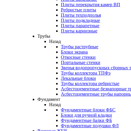
Плиты перекрытия камер ВП
Ребристые плиты
Плиты техподполья
Плиты подкладные
Плиты парапетные
Плиты карнизные
Трубы
Назад
Трубы раструбные
Блоки экрана
Откосные стенки
Портальные стенки
Звенья водопропускных сборных 
Трубы коллектора ТПФэ
Лекальные блоки
Трубы коллектора ребристые
Асбестоцементные безнапорные т
Асбестоцементные трубы напорн
Фундамент
Назад
Фундаментные блоки ФБС
Блоки для ручной кладки
Фундаментные балки ФБ
Фундаментные подушки ФЛ
Военные ЖБИ