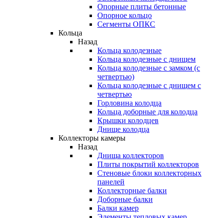
Опорные плиты бетонные
Опорное кольцо
Сегменты ОПКС
Кольца
Назад
Кольца колодезные
Кольца колодезные с днищем
Кольца колодезные с замком (с
четвертью)
Кольца колодезные с днищем с
четвертью
Горловина колодца
Кольца доборные для колодца
Крышки колодцев
Днище колодца
Коллекторы камеры
Назад
Днища коллекторов
Плиты покрытий коллекторов
Стеновые блоки коллекторных
панелей
Коллекторные балки
Доборные балки
Балки камер
Элементы тепловых камер