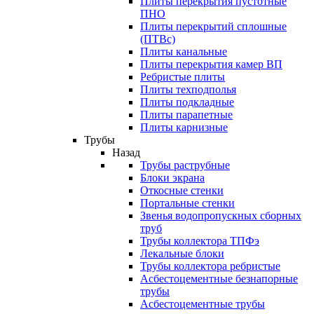
Плиты перекрытия пустотные
ПНО
Плиты перекрытий сплошные
(ПТВс)
Плиты канальные
Плиты перекрытия камер ВП
Ребристые плиты
Плиты техподполья
Плиты подкладные
Плиты парапетные
Плиты карнизные
Трубы
Назад
Трубы раструбные
Блоки экрана
Откосные стенки
Портальные стенки
Звенья водопропускных сборных
труб
Трубы коллектора ТПФэ
Лекальные блоки
Трубы коллектора ребристые
Асбестоцементные безнапорные
трубы
Асбестоцементные трубы