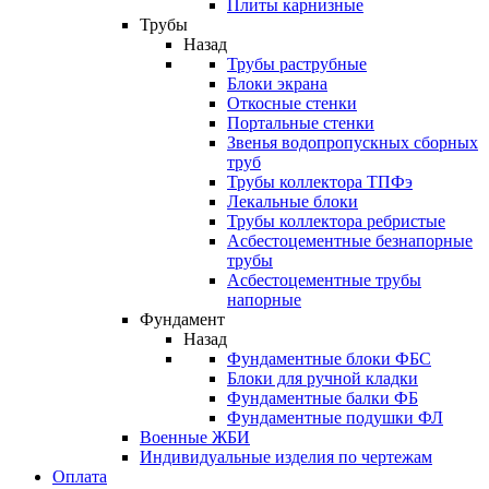
Плиты карнизные
Трубы
Назад
Трубы раструбные
Блоки экрана
Откосные стенки
Портальные стенки
Звенья водопропускных сборных
труб
Трубы коллектора ТПФэ
Лекальные блоки
Трубы коллектора ребристые
Асбестоцементные безнапорные
трубы
Асбестоцементные трубы
напорные
Фундамент
Назад
Фундаментные блоки ФБС
Блоки для ручной кладки
Фундаментные балки ФБ
Фундаментные подушки ФЛ
Военные ЖБИ
Индивидуальные изделия по чертежам
Оплата