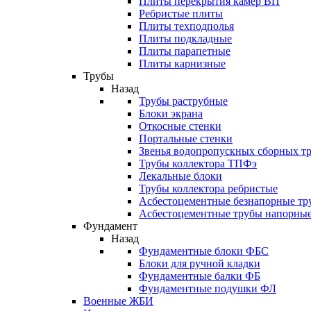
Плиты перекрытия камер ВП
Ребристые плиты
Плиты техподполья
Плиты подкладные
Плиты парапетные
Плиты карнизные
Трубы
Назад
Трубы раструбные
Блоки экрана
Откосные стенки
Портальные стенки
Звенья водопропускных сборных т
Трубы коллектора ТПФэ
Лекальные блоки
Трубы коллектора ребристые
Асбестоцементные безнапорные тр
Асбестоцементные трубы напорны
Фундамент
Назад
Фундаментные блоки ФБС
Блоки для ручной кладки
Фундаментные балки ФБ
Фундаментные подушки ФЛ
Военные ЖБИ