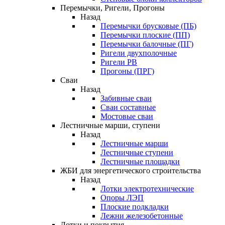
Перемычки, Ригели, Прогоны
Назад
Перемычки брусковые (ПБ)
Перемычки плоские (ПП)
Перемычки балочные (ПГ)
Ригели двухполочные
Ригели РВ
Прогоны (ПРГ)
Сваи
Назад
Забивные сваи
Сваи составные
Мостовые сваи
Лестничные марши, ступени
Назад
Лестничные марши
Лестничные ступени
Лестничные площадки
ЖБИ для энергетического строительства
Назад
Лотки электротехнические
Опоры ЛЭП
Плоские подкладки
Лежни железобетонные
Лотки и покрытия