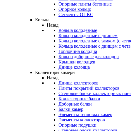
Опорные плиты бетонные
Опорное кольцо
Сегменты ОПКС
Кольца
Назад
Кольца колодезные
Кольца колодезные с днищем
Кольца колодезные с замком (с четв
Кольца колодезные с днищем с чет
Горловина колодца
Кольца доборные для колодца
Крышки колодцев
Днище колодца
Коллекторы камеры
Назад
Днища коллекторов
Плиты покрытий коллекторов
Стеновые блоки коллекторных пан
Коллекторные балки
Доборные балки
Балки камер
Элементы тепловых камер
Элементы коллекторов
Опорные подушки
Стеновые блоки коллекторов