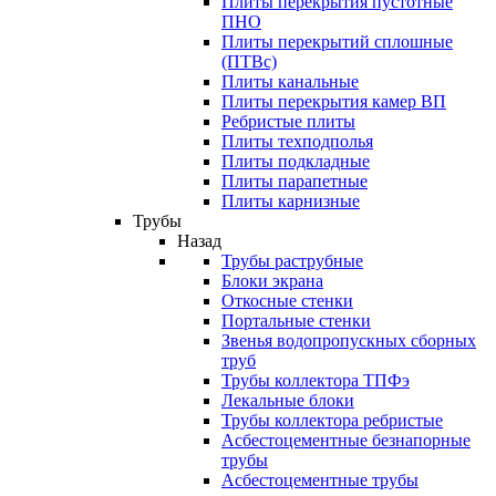
Плиты перекрытия пустотные
ПНО
Плиты перекрытий сплошные
(ПТВс)
Плиты канальные
Плиты перекрытия камер ВП
Ребристые плиты
Плиты техподполья
Плиты подкладные
Плиты парапетные
Плиты карнизные
Трубы
Назад
Трубы раструбные
Блоки экрана
Откосные стенки
Портальные стенки
Звенья водопропускных сборных
труб
Трубы коллектора ТПФэ
Лекальные блоки
Трубы коллектора ребристые
Асбестоцементные безнапорные
трубы
Асбестоцементные трубы