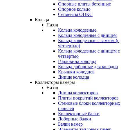
Опорные плиты бетонные
Опорное кольцо
Сегменты ОПКС
Кольца
Назад
Кольца колодезные
Кольца колодезные с днищем
Кольца колодезные с замком (с
четвертью)
Кольца колодезные с днищем с
четвертью
Горловина колодца
Кольца доборные для колодца
Крышки колодцев
Днище колодца
Коллекторы камеры
Назад
Днища коллекторов
Плиты покрытий коллекторов
Стеновые блоки коллекторных
панелей
Коллекторные балки
Доборные балки
Балки камер
Элементы тепловых камер