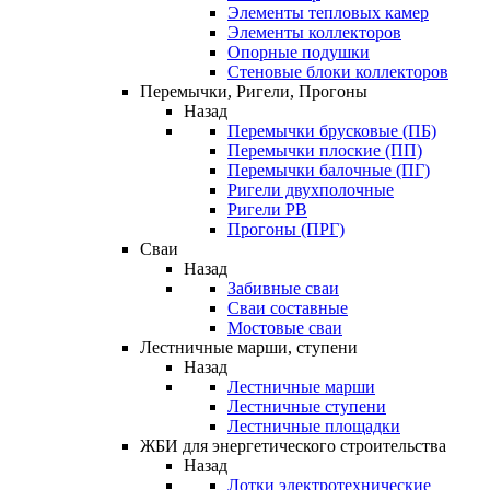
Элементы тепловых камер
Элементы коллекторов
Опорные подушки
Стеновые блоки коллекторов
Перемычки, Ригели, Прогоны
Назад
Перемычки брусковые (ПБ)
Перемычки плоские (ПП)
Перемычки балочные (ПГ)
Ригели двухполочные
Ригели РВ
Прогоны (ПРГ)
Сваи
Назад
Забивные сваи
Сваи составные
Мостовые сваи
Лестничные марши, ступени
Назад
Лестничные марши
Лестничные ступени
Лестничные площадки
ЖБИ для энергетического строительства
Назад
Лотки электротехнические