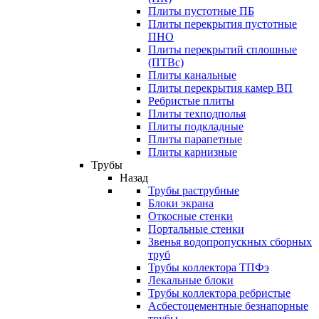
Плиты пустотные ПБ
Плиты перекрытия пустотные
ПНО
Плиты перекрытий сплошные
(ПТВс)
Плиты канальные
Плиты перекрытия камер ВП
Ребристые плиты
Плиты техподполья
Плиты подкладные
Плиты парапетные
Плиты карнизные
Трубы
Назад
Трубы раструбные
Блоки экрана
Откосные стенки
Портальные стенки
Звенья водопропускных сборных
труб
Трубы коллектора ТПФэ
Лекальные блоки
Трубы коллектора ребристые
Асбестоцементные безнапорные
трубы