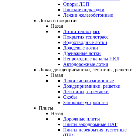
Опоры ЛЭП
Плоские подкладки
Лежни железобетонные
Лотки и покрытия
Назад
Лотки теплотрасс
Покрытия теплотрасс
Водоотводные лотки
Дождевые лотки
Дренажные лотки
Непроходные каналы НКЛ
Автодорожные лотки
Люки, дождеприемники, лестницы, решетки
Назад
Люки канализационные
Дождеприемники, решетки
Лестницы, стремянки
Скобы
Запорные устройства
Плиты
Назад
Дорожные плиты
Плиты аэродромные ПАГ
Плиты перекрытия пустотные
(ПК)