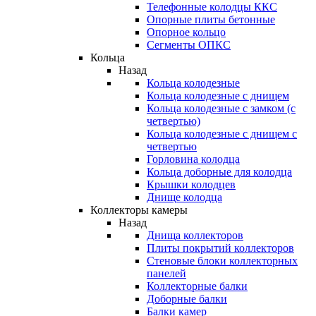
Телефонные колодцы ККС
Опорные плиты бетонные
Опорное кольцо
Сегменты ОПКС
Кольца
Назад
Кольца колодезные
Кольца колодезные с днищем
Кольца колодезные с замком (с
четвертью)
Кольца колодезные с днищем с
четвертью
Горловина колодца
Кольца доборные для колодца
Крышки колодцев
Днище колодца
Коллекторы камеры
Назад
Днища коллекторов
Плиты покрытий коллекторов
Стеновые блоки коллекторных
панелей
Коллекторные балки
Доборные балки
Балки камер