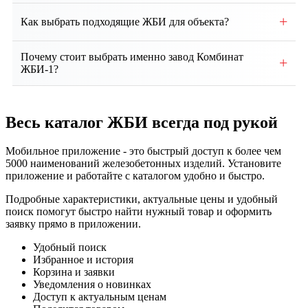
Собственное производство, контроль качества на
+
Как выбрать подходящие ЖБИ для объекта?
всех этапах. Доставка по региону и всей России.
Выбор зависит от проекта, типа здания, грунтовых
Почему стоит выбрать именно завод Комбинат
+
условий и нагрузок. Наши специалисты помогут
ЖБИ-1?
подобрать оптимальные изделия и
Мы предлагаем собственное производство, строгий
проконсультируют по техническим вопросам.
контроль качества, соответствие ГОСТ, гибкие
Весь каталог ЖБИ
всегда под рукой
условия сотрудничества, индивидуальный подход и
надежную доставку продукции точно в срок.
Мобильное приложение - это быстрый доступ к более чем
5000 наименований железобетонных изделий. Установите
приложение и работайте с каталогом удобно и быстро.
Подробные характеристики, актуальные цены и удобный
поиск помогут быстро найти нужный товар и оформить
заявку прямо в приложении.
Удобный поиск
Избранное и история
Корзина и заявки
Уведомления о новинках
Доступ к актуальным ценам