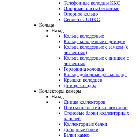
Телефонные колодцы ККС
Опорные плиты бетонные
Опорное кольцо
Сегменты ОПКС
Кольца
Назад
Кольца колодезные
Кольца колодезные с днищем
Кольца колодезные с замком (с
четвертью)
Кольца колодезные с днищем с
четвертью
Горловина колодца
Кольца доборные для колодца
Крышки колодцев
Днище колодца
Коллекторы камеры
Назад
Днища коллекторов
Плиты покрытий коллекторов
Стеновые блоки коллекторных
панелей
Коллекторные балки
Доборные балки
Балки камер