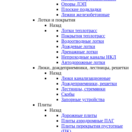
Опоры ЛЭП
Плоские подкладки
Лежни железобетонные
Лотки и покрытия
Назад
Лотки теплотрасс
Покрытия теплотрасс
Водоотводные лотки
Дождевые лотки
Дренажные лотки
Непроходные каналы НКЛ
Автодорожные лотки
Люки, дождеприемники, лестницы, решетки
Назад
Люки канализационные
Дождеприемники, решетки
Лестницы, стремянки
Скобы
Запорные устройства
Плиты
Назад
Дорожные плиты
Плиты аэродромные ПАГ
Плиты перекрытия пустотные
(ПК)