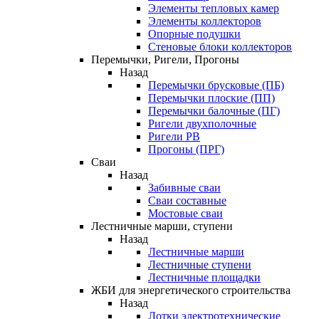
Элементы тепловых камер
Элементы коллекторов
Опорные подушки
Стеновые блоки коллекторов
Перемычки, Ригели, Прогоны
Назад
Перемычки брусковые (ПБ)
Перемычки плоские (ПП)
Перемычки балочные (ПГ)
Ригели двухполочные
Ригели РВ
Прогоны (ПРГ)
Сваи
Назад
Забивные сваи
Сваи составные
Мостовые сваи
Лестничные марши, ступени
Назад
Лестничные марши
Лестничные ступени
Лестничные площадки
ЖБИ для энергетического строительства
Назад
Лотки электротехнические