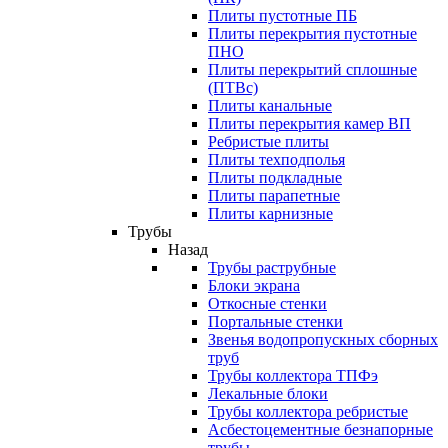
Плиты пустотные ПБ
Плиты перекрытия пустотные
ПНО
Плиты перекрытий сплошные
(ПТВс)
Плиты канальные
Плиты перекрытия камер ВП
Ребристые плиты
Плиты техподполья
Плиты подкладные
Плиты парапетные
Плиты карнизные
Трубы
Назад
Трубы раструбные
Блоки экрана
Откосные стенки
Портальные стенки
Звенья водопропускных сборных
труб
Трубы коллектора ТПФэ
Лекальные блоки
Трубы коллектора ребристые
Асбестоцементные безнапорные
трубы