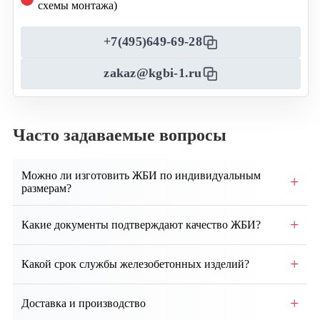
схемы монтажа)
+7(495)649-69-28
zakaz@kgbi-1.ru
Часто задаваемые вопросы
Можно ли изготовить ЖБИ по индивидуальным
+
размерам?
Да, возможно производство изделий по
+
Какие документы подтверждают качество ЖБИ?
индивидуальным чертежам и техническим
требованиям заказчика.
Каждая партия сопровождается паспортом качества,
+
Какой срок службы железобетонных изделий?
сертификатами соответствия и протоколами
испытаний.
При правильном монтаже и эксплуатации срок
+
Доставка и производство
службы ЖБИ составляет от 50 до 100 лет и более.