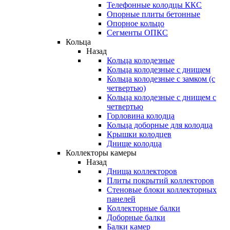
Телефонные колодцы ККС
Опорные плиты бетонные
Опорное кольцо
Сегменты ОПКС
Кольца
Назад
Кольца колодезные
Кольца колодезные с днищем
Кольца колодезные с замком (с
четвертью)
Кольца колодезные с днищем с
четвертью
Горловина колодца
Кольца доборные для колодца
Крышки колодцев
Днище колодца
Коллекторы камеры
Назад
Днища коллекторов
Плиты покрытий коллекторов
Стеновые блоки коллекторных
панелей
Коллекторные балки
Доборные балки
Балки камер