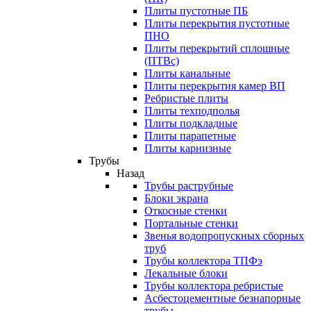
Плиты пустотные ПБ
Плиты перекрытия пустотные
ПНО
Плиты перекрытий сплошные
(ПТВс)
Плиты канальные
Плиты перекрытия камер ВП
Ребристые плиты
Плиты техподполья
Плиты подкладные
Плиты парапетные
Плиты карнизные
Трубы
Назад
Трубы раструбные
Блоки экрана
Откосные стенки
Портальные стенки
Звенья водопропускных сборных
труб
Трубы коллектора ТПФэ
Лекальные блоки
Трубы коллектора ребристые
Асбестоцементные безнапорные
трубы