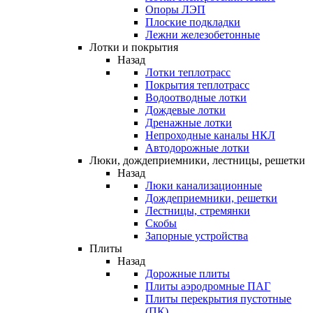
Опоры ЛЭП
Плоские подкладки
Лежни железобетонные
Лотки и покрытия
Назад
Лотки теплотрасс
Покрытия теплотрасс
Водоотводные лотки
Дождевые лотки
Дренажные лотки
Непроходные каналы НКЛ
Автодорожные лотки
Люки, дождеприемники, лестницы, решетки
Назад
Люки канализационные
Дождеприемники, решетки
Лестницы, стремянки
Скобы
Запорные устройства
Плиты
Назад
Дорожные плиты
Плиты аэродромные ПАГ
Плиты перекрытия пустотные
(ПК)