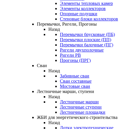
Элементы тепловых камер
Элементы коллекторов
Опорные подушки
Стеновые блоки коллекторов
Перемычки, Ригели, Прогоны
Назад
Перемычки брусковые (ПБ)
Перемычки плоские (ПП)
Перемычки балочные (ПГ)
Ригели двухполочные
Ригели РВ
Прогоны (ПРГ)
Сваи
Назад
Забивные сваи
Сваи составные
Мостовые сваи
Лестничные марши, ступени
Назад
Лестничные марши
Лестничные ступени
Лестничные площадки
ЖБИ для энергетического строительства
Назад
Лотки электротехнические