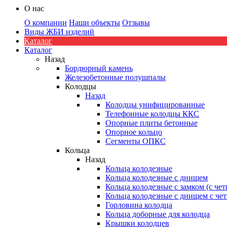
О нас
О компании
Наши объекты
Отзывы
Виды ЖБИ изделий
Каталог
Каталог
Назад
Бордюрный камень
Железобетонные полушпалы
Колодцы
Назад
Колодцы унифицированные
Телефонные колодцы ККС
Опорные плиты бетонные
Опорное кольцо
Сегменты ОПКС
Кольца
Назад
Кольца колодезные
Кольца колодезные с днищем
Кольца колодезные с замком (с че
Кольца колодезные с днищем с че
Горловина колодца
Кольца доборные для колодца
Крышки колодцев