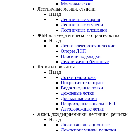
Мостовые сваи
Лестничные марши, ступени
Назад
Лестничные марши
Лестничные ступени
Лестничные площадки
ЖБИ для энергетического строительства
Назад
Лотки электротехнические
Опоры ЛЭП
Плоские подкладки
Лежни железобетонные
Лотки и покрытия
Назад
Лотки теплотрасс
Покрытия теплотрасс
Водоотводные лотки
Дождевые лотки
Дренажные лотки
Непроходные каналы НКЛ
Автодорожные лотки
Люки, дождеприемники, лестницы, решетки
Назад
Люки канализационные
Дождеприемники, решетки