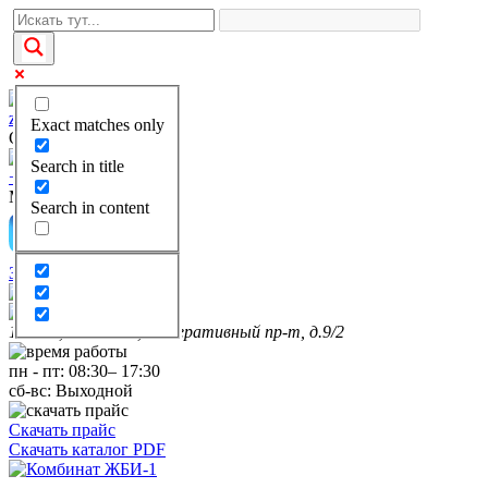
zakaz@kgbi-1.ru
Exact matches only
Отдел продаж
Search in title
+7(495)649-69-28
Многоканальный
Search in content
Заказать звонок
111399, г. Москва, Федеративный пр-т, д.9/2
пн
-
пт
:
08:30
–
17:30
сб-вс:
Выходной
Скачать прайс
Скачать каталог PDF