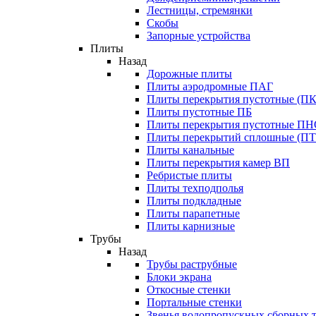
Лестницы, стремянки
Скобы
Запорные устройства
Плиты
Назад
Дорожные плиты
Плиты аэродромные ПАГ
Плиты перекрытия пустотные (ПК
Плиты пустотные ПБ
Плиты перекрытия пустотные П
Плиты перекрытий сплошные (ПТ
Плиты канальные
Плиты перекрытия камер ВП
Ребристые плиты
Плиты техподполья
Плиты подкладные
Плиты парапетные
Плиты карнизные
Трубы
Назад
Трубы раструбные
Блоки экрана
Откосные стенки
Портальные стенки
Звенья водопропускных сборных 