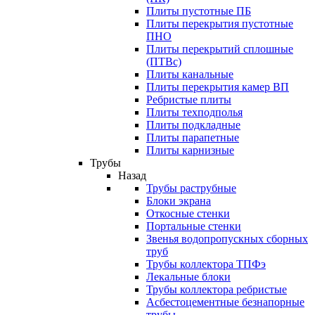
Плиты пустотные ПБ
Плиты перекрытия пустотные
ПНО
Плиты перекрытий сплошные
(ПТВс)
Плиты канальные
Плиты перекрытия камер ВП
Ребристые плиты
Плиты техподполья
Плиты подкладные
Плиты парапетные
Плиты карнизные
Трубы
Назад
Трубы раструбные
Блоки экрана
Откосные стенки
Портальные стенки
Звенья водопропускных сборных
труб
Трубы коллектора ТПФэ
Лекальные блоки
Трубы коллектора ребристые
Асбестоцементные безнапорные
трубы