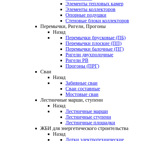
Элементы тепловых камер
Элементы коллекторов
Опорные подушки
Стеновые блоки коллекторов
Перемычки, Ригели, Прогоны
Назад
Перемычки брусковые (ПБ)
Перемычки плоские (ПП)
Перемычки балочные (ПГ)
Ригели двухполочные
Ригели РВ
Прогоны (ПРГ)
Сваи
Назад
Забивные сваи
Сваи составные
Мостовые сваи
Лестничные марши, ступени
Назад
Лестничные марши
Лестничные ступени
Лестничные площадки
ЖБИ для энергетического строительства
Назад
Лотки электротехнические