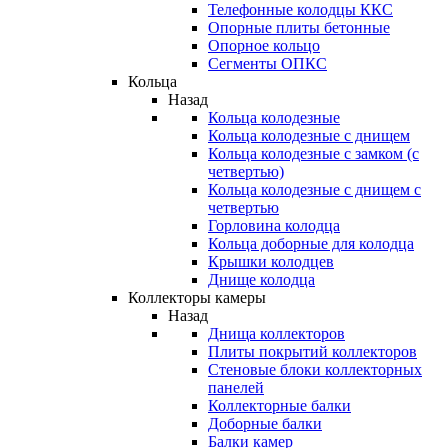
Телефонные колодцы ККС
Опорные плиты бетонные
Опорное кольцо
Сегменты ОПКС
Кольца
Назад
Кольца колодезные
Кольца колодезные с днищем
Кольца колодезные с замком (с
четвертью)
Кольца колодезные с днищем с
четвертью
Горловина колодца
Кольца доборные для колодца
Крышки колодцев
Днище колодца
Коллекторы камеры
Назад
Днища коллекторов
Плиты покрытий коллекторов
Стеновые блоки коллекторных
панелей
Коллекторные балки
Доборные балки
Балки камер