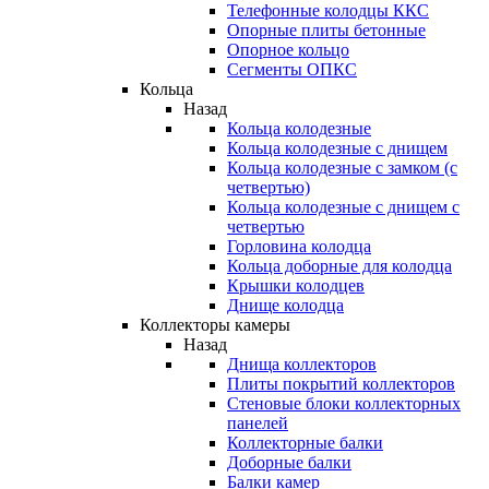
Телефонные колодцы ККС
Опорные плиты бетонные
Опорное кольцо
Сегменты ОПКС
Кольца
Назад
Кольца колодезные
Кольца колодезные с днищем
Кольца колодезные с замком (с
четвертью)
Кольца колодезные с днищем с
четвертью
Горловина колодца
Кольца доборные для колодца
Крышки колодцев
Днище колодца
Коллекторы камеры
Назад
Днища коллекторов
Плиты покрытий коллекторов
Стеновые блоки коллекторных
панелей
Коллекторные балки
Доборные балки
Балки камер