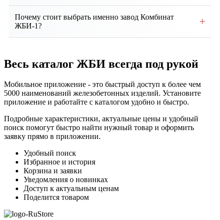
Выбор зависит от проекта, типа здания, грунтовых
Почему стоит выбрать именно завод Комбинат
+
условий и нагрузок. Наши специалисты помогут
ЖБИ-1?
подобрать оптимальные изделия и
Мы предлагаем собственное производство, строгий
проконсультируют по техническим вопросам.
контроль качества, соответствие ГОСТ, гибкие
Весь каталог ЖБИ
всегда под рукой
условия сотрудничества, индивидуальный подход и
надежную доставку продукции точно в срок.
Мобильное приложение - это быстрый доступ к более чем
5000 наименований железобетонных изделий. Установите
приложение и работайте с каталогом удобно и быстро.
Подробные характеристики, актуальные цены и удобный
поиск помогут быстро найти нужный товар и оформить
заявку прямо в приложении.
Удобный поиск
Избранное и история
Корзина и заявки
Уведомления о новинках
Доступ к актуальным ценам
Поделится товаром