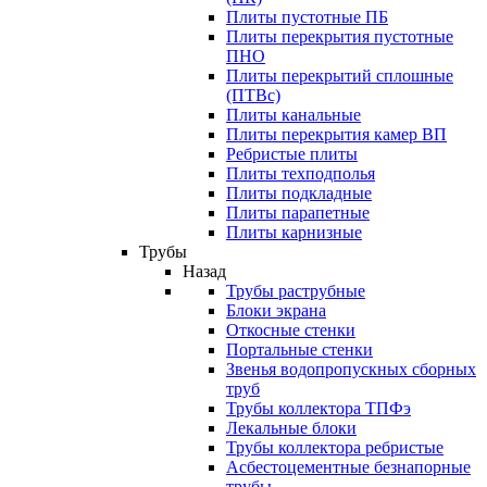
Плиты пустотные ПБ
Плиты перекрытия пустотные
ПНО
Плиты перекрытий сплошные
(ПТВс)
Плиты канальные
Плиты перекрытия камер ВП
Ребристые плиты
Плиты техподполья
Плиты подкладные
Плиты парапетные
Плиты карнизные
Трубы
Назад
Трубы раструбные
Блоки экрана
Откосные стенки
Портальные стенки
Звенья водопропускных сборных
труб
Трубы коллектора ТПФэ
Лекальные блоки
Трубы коллектора ребристые
Асбестоцементные безнапорные
трубы