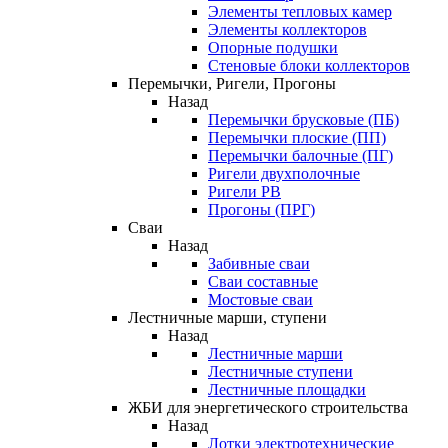
Элементы тепловых камер
Элементы коллекторов
Опорные подушки
Стеновые блоки коллекторов
Перемычки, Ригели, Прогоны
Назад
Перемычки брусковые (ПБ)
Перемычки плоские (ПП)
Перемычки балочные (ПГ)
Ригели двухполочные
Ригели РВ
Прогоны (ПРГ)
Сваи
Назад
Забивные сваи
Сваи составные
Мостовые сваи
Лестничные марши, ступени
Назад
Лестничные марши
Лестничные ступени
Лестничные площадки
ЖБИ для энергетического строительства
Назад
Лотки электротехнические