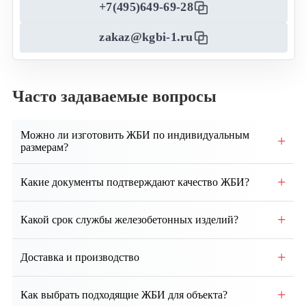
+7(495)649-69-28
zakaz@kgbi-1.ru
Часто задаваемые вопросы
Можно ли изготовить ЖБИ по индивидуальным
+
размерам?
Да, возможно производство изделий по
+
Какие документы подтверждают качество ЖБИ?
индивидуальным чертежам и техническим
требованиям заказчика.
Каждая партия сопровождается паспортом качества,
+
Какой срок службы железобетонных изделий?
сертификатами соответствия и протоколами
испытаний.
При правильном монтаже и эксплуатации срок
+
Доставка и производство
службы ЖБИ составляет от 50 до 100 лет и более.
Собственное производство, контроль качества на
+
Как выбрать подходящие ЖБИ для объекта?
всех этапах. Доставка по региону и всей России.