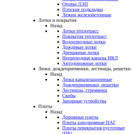
Опоры ЛЭП
Плоские подкладки
Лежни железобетонные
Лотки и покрытия
Назад
Лотки теплотрасс
Покрытия теплотрасс
Водоотводные лотки
Дождевые лотки
Дренажные лотки
Непроходные каналы НКЛ
Автодорожные лотки
Люки, дождеприемники, лестницы, решетки
Назад
Люки канализационные
Дождеприемники, решетки
Лестницы, стремянки
Скобы
Запорные устройства
Плиты
Назад
Дорожные плиты
Плиты аэродромные ПАГ
Плиты перекрытия пустотные
(ПК)