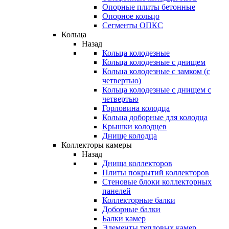
Опорные плиты бетонные
Опорное кольцо
Сегменты ОПКС
Кольца
Назад
Кольца колодезные
Кольца колодезные с днищем
Кольца колодезные с замком (с
четвертью)
Кольца колодезные с днищем с
четвертью
Горловина колодца
Кольца доборные для колодца
Крышки колодцев
Днище колодца
Коллекторы камеры
Назад
Днища коллекторов
Плиты покрытий коллекторов
Стеновые блоки коллекторных
панелей
Коллекторные балки
Доборные балки
Балки камер
Элементы тепловых камер