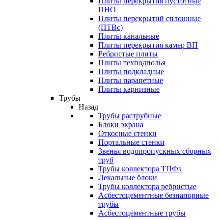
Плиты перекрытия пустотные
ПНО
Плиты перекрытий сплошные
(ПТВс)
Плиты канальные
Плиты перекрытия камер ВП
Ребристые плиты
Плиты техподполья
Плиты подкладные
Плиты парапетные
Плиты карнизные
Трубы
Назад
Трубы раструбные
Блоки экрана
Откосные стенки
Портальные стенки
Звенья водопропускных сборных
труб
Трубы коллектора ТПФэ
Лекальные блоки
Трубы коллектора ребристые
Асбестоцементные безнапорные
трубы
Асбестоцементные трубы