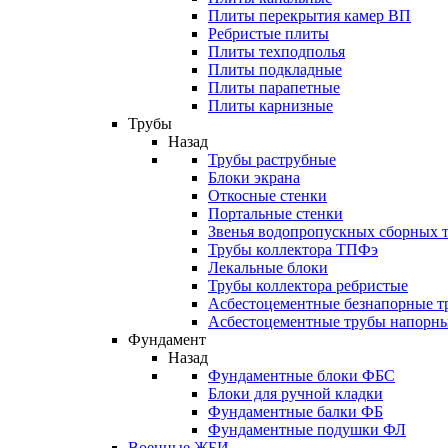
Плиты перекрытия камер ВП
Ребристые плиты
Плиты техподполья
Плиты подкладные
Плиты парапетные
Плиты карнизные
Трубы
Назад
Трубы раструбные
Блоки экрана
Откосные стенки
Портальные стенки
Звенья водопропускных сборных 
Трубы коллектора ТПФэ
Лекальные блоки
Трубы коллектора ребристые
Асбестоцементные безнапорные т
Асбестоцементные трубы напорн
Фундамент
Назад
Фундаментные блоки ФБС
Блоки для ручной кладки
Фундаментные балки ФБ
Фундаментные подушки ФЛ
Военные ЖБИ