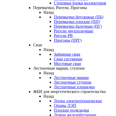
Стеновые блоки коллекторов
Перемычки, Ригели, Прогоны
Назад
Перемычки брусковые (ПБ)
Перемычки плоские (ПП)
Перемычки балочные (ПГ)
Ригели двухполочные
Ригели РВ
Прогоны (ПРГ)
Сваи
Назад
Забивные сваи
Сваи составные
Мостовые сваи
Лестничные марши, ступени
Назад
Лестничные марши
Лестничные ступени
Лестничные площадки
ЖБИ для энергетического строительства
Назад
Лотки электротехнические
Опоры ЛЭП
Плоские подкладки
Лежни железобетонные