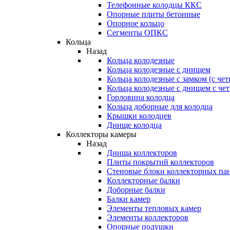
Телефонные колодцы ККС
Опорные плиты бетонные
Опорное кольцо
Сегменты ОПКС
Кольца
Назад
Кольца колодезные
Кольца колодезные с днищем
Кольца колодезные с замком (с че
Кольца колодезные с днищем с че
Горловина колодца
Кольца доборные для колодца
Крышки колодцев
Днище колодца
Коллекторы камеры
Назад
Днища коллекторов
Плиты покрытий коллекторов
Стеновые блоки коллекторных па
Коллекторные балки
Доборные балки
Балки камер
Элементы тепловых камер
Элементы коллекторов
Опорные подушки