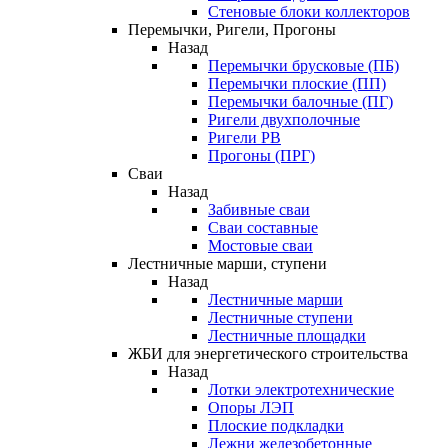
Стеновые блоки коллекторов
Перемычки, Ригели, Прогоны
Назад
Перемычки брусковые (ПБ)
Перемычки плоские (ПП)
Перемычки балочные (ПГ)
Ригели двухполочные
Ригели РВ
Прогоны (ПРГ)
Сваи
Назад
Забивные сваи
Сваи составные
Мостовые сваи
Лестничные марши, ступени
Назад
Лестничные марши
Лестничные ступени
Лестничные площадки
ЖБИ для энергетического строительства
Назад
Лотки электротехнические
Опоры ЛЭП
Плоские подкладки
Лежни железобетонные