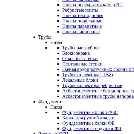
Плиты перекрытия камер ВП
Ребристые плиты
Плиты техподполья
Плиты подкладные
Плиты парапетные
Плиты карнизные
Трубы
Назад
Трубы раструбные
Блоки экрана
Откосные стенки
Портальные стенки
Звенья водопропускных сборных 
Трубы коллектора ТПФэ
Лекальные блоки
Трубы коллектора ребристые
Асбестоцементные безнапорные т
Асбестоцементные трубы напорн
Фундамент
Назад
Фундаментные блоки ФБС
Блоки для ручной кладки
Фундаментные балки ФБ
Фундаментные подушки ФЛ
Военные ЖБИ