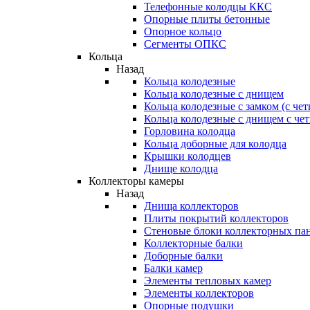
Телефонные колодцы ККС
Опорные плиты бетонные
Опорное кольцо
Сегменты ОПКС
Кольца
Назад
Кольца колодезные
Кольца колодезные с днищем
Кольца колодезные с замком (с че
Кольца колодезные с днищем с че
Горловина колодца
Кольца доборные для колодца
Крышки колодцев
Днище колодца
Коллекторы камеры
Назад
Днища коллекторов
Плиты покрытий коллекторов
Стеновые блоки коллекторных па
Коллекторные балки
Доборные балки
Балки камер
Элементы тепловых камер
Элементы коллекторов
Опорные подушки