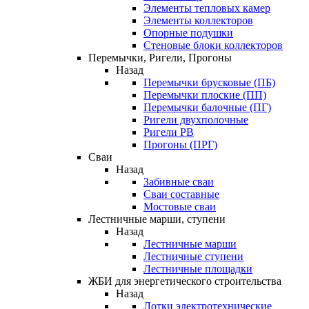
Элементы тепловых камер
Элементы коллекторов
Опорные подушки
Стеновые блоки коллекторов
Перемычки, Ригели, Прогоны
Назад
Перемычки брусковые (ПБ)
Перемычки плоские (ПП)
Перемычки балочные (ПГ)
Ригели двухполочные
Ригели РВ
Прогоны (ПРГ)
Сваи
Назад
Забивные сваи
Сваи составные
Мостовые сваи
Лестничные марши, ступени
Назад
Лестничные марши
Лестничные ступени
Лестничные площадки
ЖБИ для энергетического строительства
Назад
Лотки электротехнические