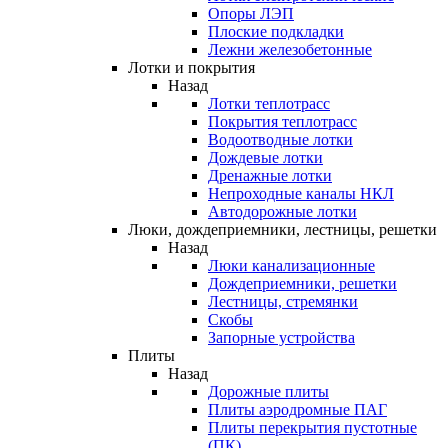
Опоры ЛЭП
Плоские подкладки
Лежни железобетонные
Лотки и покрытия
Назад
Лотки теплотрасс
Покрытия теплотрасс
Водоотводные лотки
Дождевые лотки
Дренажные лотки
Непроходные каналы НКЛ
Автодорожные лотки
Люки, дождеприемники, лестницы, решетки
Назад
Люки канализационные
Дождеприемники, решетки
Лестницы, стремянки
Скобы
Запорные устройства
Плиты
Назад
Дорожные плиты
Плиты аэродромные ПАГ
Плиты перекрытия пустотные
(ПК)