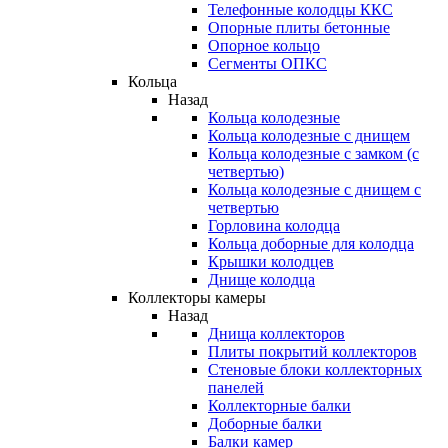
Телефонные колодцы ККС
Опорные плиты бетонные
Опорное кольцо
Сегменты ОПКС
Кольца
Назад
Кольца колодезные
Кольца колодезные с днищем
Кольца колодезные с замком (с
четвертью)
Кольца колодезные с днищем с
четвертью
Горловина колодца
Кольца доборные для колодца
Крышки колодцев
Днище колодца
Коллекторы камеры
Назад
Днища коллекторов
Плиты покрытий коллекторов
Стеновые блоки коллекторных
панелей
Коллекторные балки
Доборные балки
Балки камер