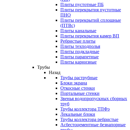
Плиты пустотные ПБ
Плиты перекрытия пустотные
ПНО
Плиты перекрытий сплошные
(ПТВс)
Плиты канальные
Плиты перекрытия камер ВП
Ребристые плиты
Плиты техподполья
Плиты подкладные
Плиты парапетные
Плиты карнизные
Трубы
Назад
Трубы раструбные
Блоки экрана
Откосные стенки
Портальные стенки
Звенья водопропускных сборных
труб
Трубы коллектора ТПФэ
Лекальные блоки
Трубы коллектора ребристые
Асбестоцементные безнапорные
трубы