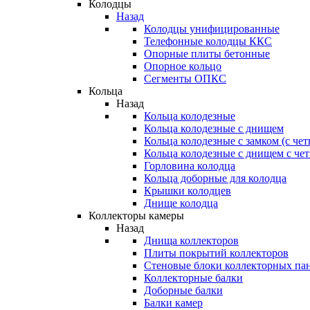
Колодцы
Назад
Колодцы унифицированные
Телефонные колодцы ККС
Опорные плиты бетонные
Опорное кольцо
Сегменты ОПКС
Кольца
Назад
Кольца колодезные
Кольца колодезные с днищем
Кольца колодезные с замком (с че
Кольца колодезные с днищем с че
Горловина колодца
Кольца доборные для колодца
Крышки колодцев
Днище колодца
Коллекторы камеры
Назад
Днища коллекторов
Плиты покрытий коллекторов
Стеновые блоки коллекторных па
Коллекторные балки
Доборные балки
Балки камер