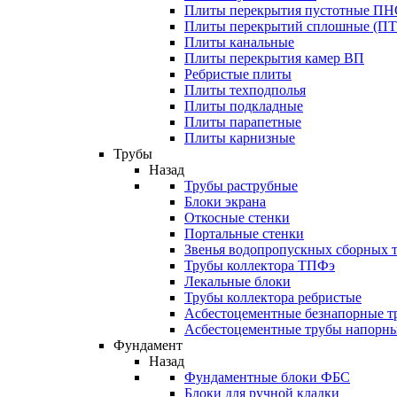
Плиты перекрытия пустотные П
Плиты перекрытий сплошные (ПТ
Плиты канальные
Плиты перекрытия камер ВП
Ребристые плиты
Плиты техподполья
Плиты подкладные
Плиты парапетные
Плиты карнизные
Трубы
Назад
Трубы раструбные
Блоки экрана
Откосные стенки
Портальные стенки
Звенья водопропускных сборных 
Трубы коллектора ТПФэ
Лекальные блоки
Трубы коллектора ребристые
Асбестоцементные безнапорные т
Асбестоцементные трубы напорн
Фундамент
Назад
Фундаментные блоки ФБС
Блоки для ручной кладки