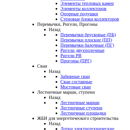
Элементы тепловых камер
Элементы коллекторов
Опорные подушки
Стеновые блоки коллекторов
Перемычки, Ригели, Прогоны
Назад
Перемычки брусковые (ПБ)
Перемычки плоские (ПП)
Перемычки балочные (ПГ)
Ригели двухполочные
Ригели РВ
Прогоны (ПРГ)
Сваи
Назад
Забивные сваи
Сваи составные
Мостовые сваи
Лестничные марши, ступени
Назад
Лестничные марши
Лестничные ступени
Лестничные площадки
ЖБИ для энергетического строительства
Назад
Лотки электротехнические