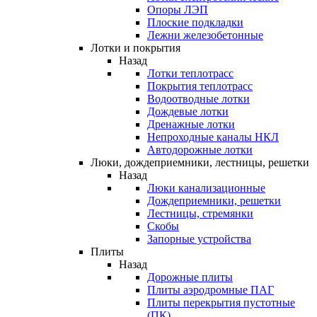
Опоры ЛЭП
Плоские подкладки
Лежни железобетонные
Лотки и покрытия
Назад
Лотки теплотрасс
Покрытия теплотрасс
Водоотводные лотки
Дождевые лотки
Дренажные лотки
Непроходные каналы НКЛ
Автодорожные лотки
Люки, дождеприемники, лестницы, решетки
Назад
Люки канализационные
Дождеприемники, решетки
Лестницы, стремянки
Скобы
Запорные устройства
Плиты
Назад
Дорожные плиты
Плиты аэродромные ПАГ
Плиты перекрытия пустотные
(ПК)