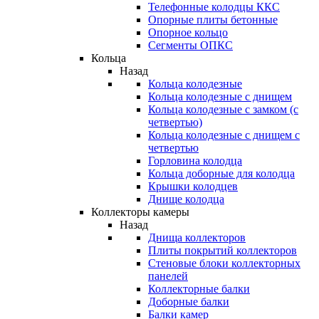
Телефонные колодцы ККС
Опорные плиты бетонные
Опорное кольцо
Сегменты ОПКС
Кольца
Назад
Кольца колодезные
Кольца колодезные с днищем
Кольца колодезные с замком (с
четвертью)
Кольца колодезные с днищем с
четвертью
Горловина колодца
Кольца доборные для колодца
Крышки колодцев
Днище колодца
Коллекторы камеры
Назад
Днища коллекторов
Плиты покрытий коллекторов
Стеновые блоки коллекторных
панелей
Коллекторные балки
Доборные балки
Балки камер