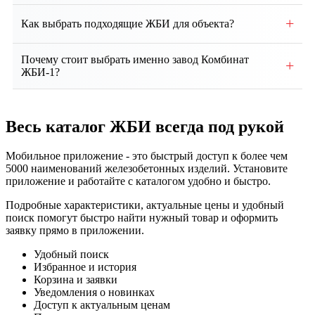
Собственное производство, контроль качества на
+
Как выбрать подходящие ЖБИ для объекта?
всех этапах. Доставка по региону и всей России.
Выбор зависит от проекта, типа здания, грунтовых
Почему стоит выбрать именно завод Комбинат
+
условий и нагрузок. Наши специалисты помогут
ЖБИ-1?
подобрать оптимальные изделия и
Мы предлагаем собственное производство, строгий
проконсультируют по техническим вопросам.
контроль качества, соответствие ГОСТ, гибкие
Весь каталог ЖБИ
всегда под рукой
условия сотрудничества, индивидуальный подход и
надежную доставку продукции точно в срок.
Мобильное приложение - это быстрый доступ к более чем
5000 наименований железобетонных изделий. Установите
приложение и работайте с каталогом удобно и быстро.
Подробные характеристики, актуальные цены и удобный
поиск помогут быстро найти нужный товар и оформить
заявку прямо в приложении.
Удобный поиск
Избранное и история
Корзина и заявки
Уведомления о новинках
Доступ к актуальным ценам