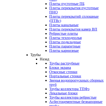
Плиты пустотные ПБ
Плиты перекрытия пустотные
ПНО
Плиты перекрытий сплошные
(ПТВс)
Плиты канальные
Плиты перекрытия камер ВП
Ребристые плиты
Плиты техподполья
Плиты подкладные
Плиты парапетные
Плиты карнизные
Трубы
Назад
Трубы раструбные
Блоки экрана
Откосные стенки
Портальные стенки
Звенья водопропускных сборных
труб
Трубы коллектора ТПФэ
Лекальные блоки
Трубы коллектора ребристые
Асбестоцементные безнапорные
трубы