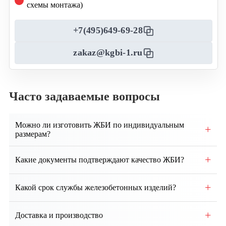
схемы монтажа)
+7(495)649-69-28
zakaz@kgbi-1.ru
Часто задаваемые вопросы
Можно ли изготовить ЖБИ по индивидуальным
+
размерам?
Да, возможно производство изделий по
+
Какие документы подтверждают качество ЖБИ?
индивидуальным чертежам и техническим
требованиям заказчика.
Каждая партия сопровождается паспортом качества,
+
Какой срок службы железобетонных изделий?
сертификатами соответствия и протоколами
испытаний.
При правильном монтаже и эксплуатации срок
+
Доставка и производство
службы ЖБИ составляет от 50 до 100 лет и более.