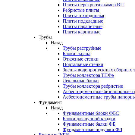
Плиты перекрытия камер ВП
Ребристые плиты
Плиты техподполья
Плиты подкладные
Плиты парапетные
Плиты карнизные
Трубы
Назад
Трубы раструбные
Блоки экрана
Откосные стенки
Портальные стенки
Звенья водопропускных сборных 
Трубы коллектора ТПФэ
Лекальные блоки
Трубы коллектора ребристые
Асбестоцементные безнапорные т
Асбестоцементные трубы напорн
Фундамент
Назад
Фундаментные блоки ФБС
Блоки для ручной кладки
Фундаментные балки ФБ
Фундаментные подушки ФЛ
Военные ЖБИ