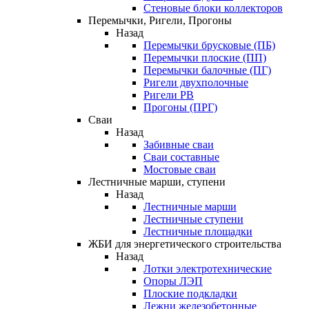
Стеновые блоки коллекторов
Перемычки, Ригели, Прогоны
Назад
Перемычки брусковые (ПБ)
Перемычки плоские (ПП)
Перемычки балочные (ПГ)
Ригели двухполочные
Ригели РВ
Прогоны (ПРГ)
Сваи
Назад
Забивные сваи
Сваи составные
Мостовые сваи
Лестничные марши, ступени
Назад
Лестничные марши
Лестничные ступени
Лестничные площадки
ЖБИ для энергетического строительства
Назад
Лотки электротехнические
Опоры ЛЭП
Плоские подкладки
Лежни железобетонные