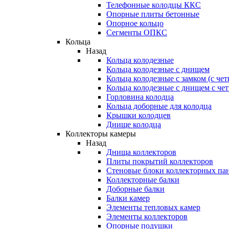
Телефонные колодцы ККС
Опорные плиты бетонные
Опорное кольцо
Сегменты ОПКС
Кольца
Назад
Кольца колодезные
Кольца колодезные с днищем
Кольца колодезные с замком (с че
Кольца колодезные с днищем с че
Горловина колодца
Кольца доборные для колодца
Крышки колодцев
Днище колодца
Коллекторы камеры
Назад
Днища коллекторов
Плиты покрытий коллекторов
Стеновые блоки коллекторных па
Коллекторные балки
Доборные балки
Балки камер
Элементы тепловых камер
Элементы коллекторов
Опорные подушки