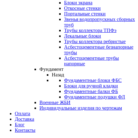
Блоки экрана
Откосные стенки
Портальные стенки
Звенья водопропускных сборных
труб
Трубы коллектора ТПФэ
Лекальные блоки
Трубы коллектора ребристые
Асбестоцементные безнапорные
трубы
Асбестоцементные трубы
напорные
Фундамент
Назад
Фундаментные блоки ФБС
Блоки для ручной кладки
Фундаментные балки ФБ
Фундаментные подушки ФЛ
Военные ЖБИ
Индивидуальные изделия по чертежам
Оплата
Доставка
Блог
Контакты