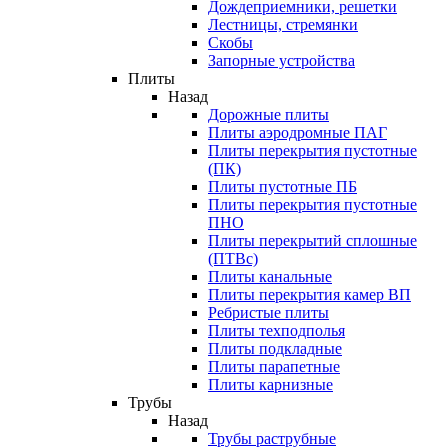
Дождеприемники, решетки
Лестницы, стремянки
Скобы
Запорные устройства
Плиты
Назад
Дорожные плиты
Плиты аэродромные ПАГ
Плиты перекрытия пустотные
(ПК)
Плиты пустотные ПБ
Плиты перекрытия пустотные
ПНО
Плиты перекрытий сплошные
(ПТВс)
Плиты канальные
Плиты перекрытия камер ВП
Ребристые плиты
Плиты техподполья
Плиты подкладные
Плиты парапетные
Плиты карнизные
Трубы
Назад
Трубы раструбные