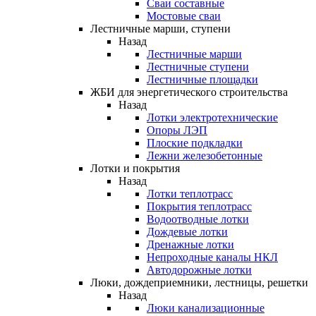
Сваи составные
Мостовые сваи
Лестничные марши, ступени
Назад
Лестничные марши
Лестничные ступени
Лестничные площадки
ЖБИ для энергетического строительства
Назад
Лотки электротехнические
Опоры ЛЭП
Плоские подкладки
Лежни железобетонные
Лотки и покрытия
Назад
Лотки теплотрасс
Покрытия теплотрасс
Водоотводные лотки
Дождевые лотки
Дренажные лотки
Непроходные каналы НКЛ
Автодорожные лотки
Люки, дождеприемники, лестницы, решетки
Назад
Люки канализационные