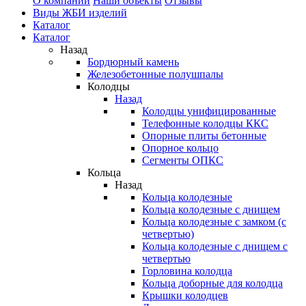
О компании
Наши объекты
Отзывы
Виды ЖБИ изделий
Каталог
Каталог
Назад
Бордюрный камень
Железобетонные полушпалы
Колодцы
Назад
Колодцы унифицированные
Телефонные колодцы ККС
Опорные плиты бетонные
Опорное кольцо
Сегменты ОПКС
Кольца
Назад
Кольца колодезные
Кольца колодезные с днищем
Кольца колодезные с замком (с
четвертью)
Кольца колодезные с днищем с
четвертью
Горловина колодца
Кольца доборные для колодца
Крышки колодцев