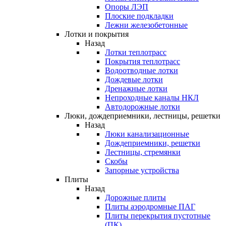
Опоры ЛЭП
Плоские подкладки
Лежни железобетонные
Лотки и покрытия
Назад
Лотки теплотрасс
Покрытия теплотрасс
Водоотводные лотки
Дождевые лотки
Дренажные лотки
Непроходные каналы НКЛ
Автодорожные лотки
Люки, дождеприемники, лестницы, решетки
Назад
Люки канализационные
Дождеприемники, решетки
Лестницы, стремянки
Скобы
Запорные устройства
Плиты
Назад
Дорожные плиты
Плиты аэродромные ПАГ
Плиты перекрытия пустотные
(ПК)