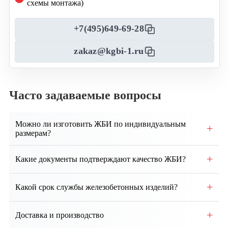
схемы монтажа)
+7(495)649-69-28
zakaz@kgbi-1.ru
Часто задаваемые вопросы
Можно ли изготовить ЖБИ по индивидуальным
+
размерам?
Да, возможно производство изделий по
+
Какие документы подтверждают качество ЖБИ?
индивидуальным чертежам и техническим
требованиям заказчика.
Каждая партия сопровождается паспортом качества,
+
Какой срок службы железобетонных изделий?
сертификатами соответствия и протоколами
испытаний.
При правильном монтаже и эксплуатации срок
+
Доставка и производство
службы ЖБИ составляет от 50 до 100 лет и более.