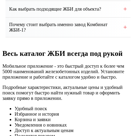
Собственное производство, контроль качества на
+
Как выбрать подходящие ЖБИ для объекта?
всех этапах. Доставка по региону и всей России.
Выбор зависит от проекта, типа здания, грунтовых
Почему стоит выбрать именно завод Комбинат
+
условий и нагрузок. Наши специалисты помогут
ЖБИ-1?
подобрать оптимальные изделия и
Мы предлагаем собственное производство, строгий
проконсультируют по техническим вопросам.
контроль качества, соответствие ГОСТ, гибкие
Весь каталог ЖБИ
всегда под рукой
условия сотрудничества, индивидуальный подход и
надежную доставку продукции точно в срок.
Мобильное приложение - это быстрый доступ к более чем
5000 наименований железобетонных изделий. Установите
приложение и работайте с каталогом удобно и быстро.
Подробные характеристики, актуальные цены и удобный
поиск помогут быстро найти нужный товар и оформить
заявку прямо в приложении.
Удобный поиск
Избранное и история
Корзина и заявки
Уведомления о новинках
Доступ к актуальным ценам
Поделится товаром