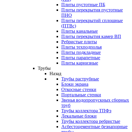
Плиты пустотные ПБ
Плиты перекрытия пустотные
ПНО
Плиты перекрытий сплошные
(ПТВс)
Плиты канальные
Плиты перекрытия камер ВП
Ребристые плиты
Плиты техподполья
Плиты подкладные
Плиты парапетные
Плиты карнизные
Трубы
Назад
Трубы раструбные
Блоки экрана
Откосные стенки
Портальные стенки
Звенья водопропускных сборных
труб
Трубы коллектора ТПФэ
Лекальные блоки
Трубы коллектора ребристые
Асбестоцементные безнапорные
трубы