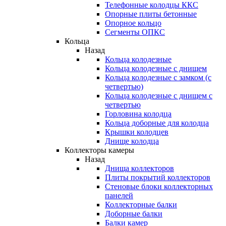
Телефонные колодцы ККС
Опорные плиты бетонные
Опорное кольцо
Сегменты ОПКС
Кольца
Назад
Кольца колодезные
Кольца колодезные с днищем
Кольца колодезные с замком (с
четвертью)
Кольца колодезные с днищем с
четвертью
Горловина колодца
Кольца доборные для колодца
Крышки колодцев
Днище колодца
Коллекторы камеры
Назад
Днища коллекторов
Плиты покрытий коллекторов
Стеновые блоки коллекторных
панелей
Коллекторные балки
Доборные балки
Балки камер