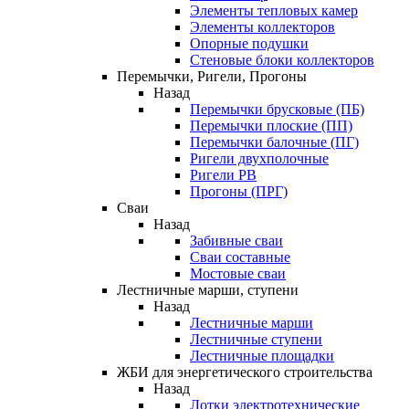
Элементы тепловых камер
Элементы коллекторов
Опорные подушки
Стеновые блоки коллекторов
Перемычки, Ригели, Прогоны
Назад
Перемычки брусковые (ПБ)
Перемычки плоские (ПП)
Перемычки балочные (ПГ)
Ригели двухполочные
Ригели РВ
Прогоны (ПРГ)
Сваи
Назад
Забивные сваи
Сваи составные
Мостовые сваи
Лестничные марши, ступени
Назад
Лестничные марши
Лестничные ступени
Лестничные площадки
ЖБИ для энергетического строительства
Назад
Лотки электротехнические