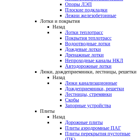
Опоры ЛЭП
Плоские подкладки
Лежни железобетонные
Лотки и покрытия
Назад
Лотки теплотрасс
Покрытия теплотрасс
Водоотводные лотки
Дождевые лотки
Дренажные лотки
Непроходные каналы НКЛ
Автодорожные лотки
Люки, дождеприемники, лестницы, решетки
Назад
Люки канализационные
Дождеприемники, решетки
Лестницы, стремянки
Скобы
Запорные устройства
Плиты
Назад
Дорожные плиты
Плиты аэродромные ПАГ
Плиты перекрытия пустотные
(ПК)