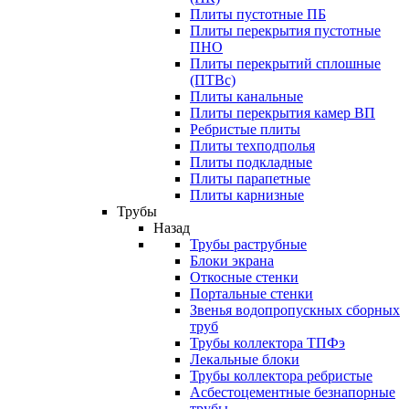
Плиты пустотные ПБ
Плиты перекрытия пустотные
ПНО
Плиты перекрытий сплошные
(ПТВс)
Плиты канальные
Плиты перекрытия камер ВП
Ребристые плиты
Плиты техподполья
Плиты подкладные
Плиты парапетные
Плиты карнизные
Трубы
Назад
Трубы раструбные
Блоки экрана
Откосные стенки
Портальные стенки
Звенья водопропускных сборных
труб
Трубы коллектора ТПФэ
Лекальные блоки
Трубы коллектора ребристые
Асбестоцементные безнапорные
трубы