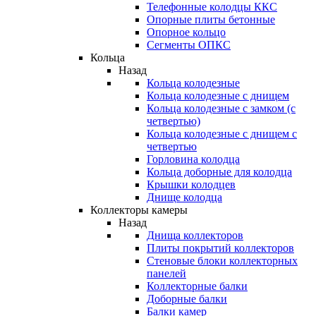
Телефонные колодцы ККС
Опорные плиты бетонные
Опорное кольцо
Сегменты ОПКС
Кольца
Назад
Кольца колодезные
Кольца колодезные с днищем
Кольца колодезные с замком (с
четвертью)
Кольца колодезные с днищем с
четвертью
Горловина колодца
Кольца доборные для колодца
Крышки колодцев
Днище колодца
Коллекторы камеры
Назад
Днища коллекторов
Плиты покрытий коллекторов
Стеновые блоки коллекторных
панелей
Коллекторные балки
Доборные балки
Балки камер