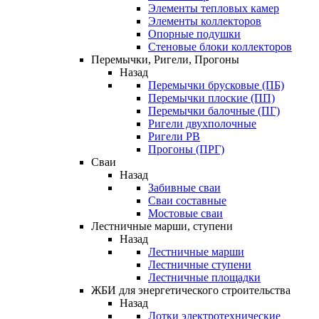
Элементы тепловых камер
Элементы коллекторов
Опорные подушки
Стеновые блоки коллекторов
Перемычки, Ригели, Прогоны
Назад
Перемычки брусковые (ПБ)
Перемычки плоские (ПП)
Перемычки балочные (ПГ)
Ригели двухполочные
Ригели РВ
Прогоны (ПРГ)
Сваи
Назад
Забивные сваи
Сваи составные
Мостовые сваи
Лестничные марши, ступени
Назад
Лестничные марши
Лестничные ступени
Лестничные площадки
ЖБИ для энергетического строительства
Назад
Лотки электротехнические