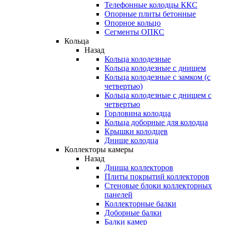
Телефонные колодцы ККС
Опорные плиты бетонные
Опорное кольцо
Сегменты ОПКС
Кольца
Назад
Кольца колодезные
Кольца колодезные с днищем
Кольца колодезные с замком (с
четвертью)
Кольца колодезные с днищем с
четвертью
Горловина колодца
Кольца доборные для колодца
Крышки колодцев
Днище колодца
Коллекторы камеры
Назад
Днища коллекторов
Плиты покрытий коллекторов
Стеновые блоки коллекторных
панелей
Коллекторные балки
Доборные балки
Балки камер