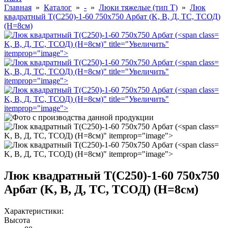
Главная
»
Каталог
»
-
»
Люки тяжелые (тип Т)
»
Люк
квадратный Т(С250)-1-60 750х750 Арбат (
K, В, Д, ТС, ТСОД
)
(H=
8
cм)
K, В, Д, ТС, ТСОД) (H=
8
cм)" title="Увеличить"
itemprop="image">
K, В, Д, ТС, ТСОД) (H=
8
cм)" title="Увеличить"
itemprop="image">
K, В, Д, ТС, ТСОД) (H=
8
cм)" title="Увеличить"
itemprop="image">
K, В, Д, ТС, ТСОД) (H=
8
cм)" itemprop="image">
K, В, Д, ТС, ТСОД) (H=
8
cм)" itemprop="image">
Люк квадратный Т(С250)-1-60 750х750
Арбат (
K, В, Д, ТС, ТСОД
) (H=
8
cм)
Характеристики:
Высота