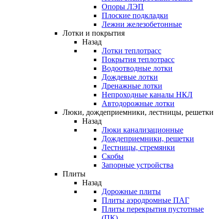
Опоры ЛЭП
Плоские подкладки
Лежни железобетонные
Лотки и покрытия
Назад
Лотки теплотрасс
Покрытия теплотрасс
Водоотводные лотки
Дождевые лотки
Дренажные лотки
Непроходные каналы НКЛ
Автодорожные лотки
Люки, дождеприемники, лестницы, решетки
Назад
Люки канализационные
Дождеприемники, решетки
Лестницы, стремянки
Скобы
Запорные устройства
Плиты
Назад
Дорожные плиты
Плиты аэродромные ПАГ
Плиты перекрытия пустотные
(ПК)