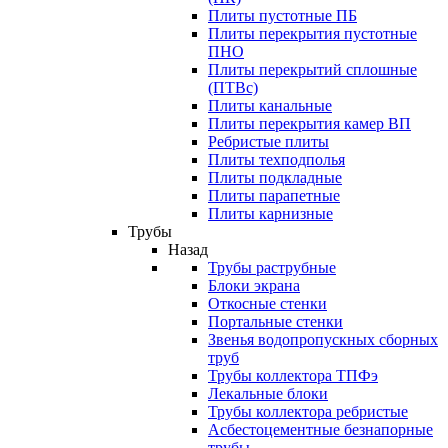
Плиты пустотные ПБ
Плиты перекрытия пустотные
ПНО
Плиты перекрытий сплошные
(ПТВс)
Плиты канальные
Плиты перекрытия камер ВП
Ребристые плиты
Плиты техподполья
Плиты подкладные
Плиты парапетные
Плиты карнизные
Трубы
Назад
Трубы раструбные
Блоки экрана
Откосные стенки
Портальные стенки
Звенья водопропускных сборных
труб
Трубы коллектора ТПФэ
Лекальные блоки
Трубы коллектора ребристые
Асбестоцементные безнапорные
трубы