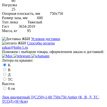
80
Нагрузка
25
Опорная плоскасть, мм
750х750
Размер лаза, мм
600
Тип люка
Тяжелый
Гост
3634-2019
Масса, кг
95
Условия доставки
Способы оплаты
zakaz@kgbi-1.ru
Поможем с выбором товара, оформлением заказа и доставкой:
Литера на крышке:
K
B
Д
ТС
Высота:
8 cм
Люк квадратный Т(С250)-1-60 750х750 Арбат (
K, В, Д, ТС,
ТСОД
) (H=
8
cм)