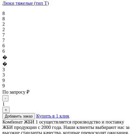
Люки тяжелые (тип Т)
8
8
2
2
7
7
6
6
�
�
3
3
9
9
По запросу ₽
-
1
+
Купить в 1 клик
Добавить заказ
Комбинат ЖБИ 1 осуществляется производство и поставку
ЖБИ продукции с 2000 года. Наши клиенты выбирают нас за
высокие стандарты качества, которые превосходят ожидания.