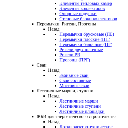
Элементы тепловых камер
Элементы коллекторов
Опорные подушки
Стеновые блоки коллекторов
Перемычки, Ригели, Прогоны
Назад
Перемычки брусковые (ПБ)
Перемычки плоские (ПП)
Перемычки балочные (ПГ)
Ригели двухполочные
Ригели РВ
Прогоны (ПРГ)
Сваи
Назад
Забивные сваи
Сваи составные
Мостовые сваи
Лестничные марши, ступени
Назад
Лестничные марши
Лестничные ступени
Лестничные площадки
ЖБИ для энергетического строительства
Назад
Лотки электротехнические