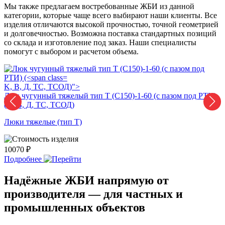
Мы также предлагаем востребованные ЖБИ из данной
категории, которые чаще всего выбирают наши клиенты. Все
изделия отличаются высокой прочностью, точной геометрией
и долговечностью. Возможна поставка стандартных позиций
со склада и изготовление под заказ. Наши специалисты
помогут с выбором и расчетом объема.
K, В, Д, ТС, ТСОД)">
K
Люк чугунный тяжелый тип Т (С150)-1-60 (с пазом под РТИ)
Л
(
K, В, Д, ТС, ТСОД
)
(
Люки тяжелые (тип Т)
Л
10070 ₽
1
Подробнее
Надёжные ЖБИ напрямую от
производителя — для частных и
промышленных объектов