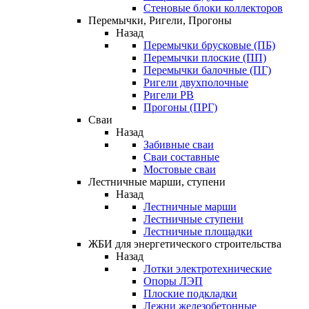
Стеновые блоки коллекторов
Перемычки, Ригели, Прогоны
Назад
Перемычки брусковые (ПБ)
Перемычки плоские (ПП)
Перемычки балочные (ПГ)
Ригели двухполочные
Ригели РВ
Прогоны (ПРГ)
Сваи
Назад
Забивные сваи
Сваи составные
Мостовые сваи
Лестничные марши, ступени
Назад
Лестничные марши
Лестничные ступени
Лестничные площадки
ЖБИ для энергетического строительства
Назад
Лотки электротехнические
Опоры ЛЭП
Плоские подкладки
Лежни железобетонные