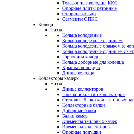
Телефонные колодцы ККС
Опорные плиты бетонные
Опорное кольцо
Сегменты ОПКС
Кольца
Назад
Кольца колодезные
Кольца колодезные с днищем
Кольца колодезные с замком (с че
Кольца колодезные с днищем с че
Горловина колодца
Кольца доборные для колодца
Крышки колодцев
Днище колодца
Коллекторы камеры
Назад
Днища коллекторов
Плиты покрытий коллекторов
Стеновые блоки коллекторных па
Коллекторные балки
Доборные балки
Балки камер
Элементы тепловых камер
Элементы коллекторов
Опорные подушки