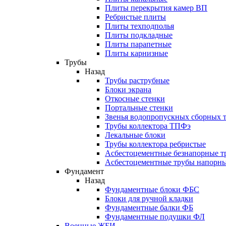
Плиты перекрытия камер ВП
Ребристые плиты
Плиты техподполья
Плиты подкладные
Плиты парапетные
Плиты карнизные
Трубы
Назад
Трубы раструбные
Блоки экрана
Откосные стенки
Портальные стенки
Звенья водопропускных сборных 
Трубы коллектора ТПФэ
Лекальные блоки
Трубы коллектора ребристые
Асбестоцементные безнапорные т
Асбестоцементные трубы напорн
Фундамент
Назад
Фундаментные блоки ФБС
Блоки для ручной кладки
Фундаментные балки ФБ
Фундаментные подушки ФЛ
Военные ЖБИ