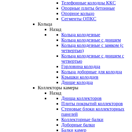
Телефонные колодцы ККС
Опорные плиты бетонные
Опорное кольцо
Сегменты ОПКС
Кольца
Назад
Кольца колодезные
Кольца колодезные с днищем
Кольца колодезные с замком (с
четвертью)
Кольца колодезные с днищем с
четвертью
Горловина колодца
Кольца доборные для колодца
Крышки колодцев
Днище колодца
Коллекторы камеры
Назад
Днища коллекторов
Плиты покрытий коллекторов
Стеновые блоки коллекторных
панелей
Коллекторные балки
Доборные балки
Балки камер