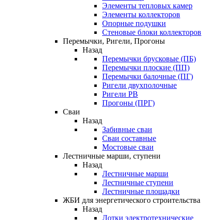
Элементы тепловых камер
Элементы коллекторов
Опорные подушки
Стеновые блоки коллекторов
Перемычки, Ригели, Прогоны
Назад
Перемычки брусковые (ПБ)
Перемычки плоские (ПП)
Перемычки балочные (ПГ)
Ригели двухполочные
Ригели РВ
Прогоны (ПРГ)
Сваи
Назад
Забивные сваи
Сваи составные
Мостовые сваи
Лестничные марши, ступени
Назад
Лестничные марши
Лестничные ступени
Лестничные площадки
ЖБИ для энергетического строительства
Назад
Лотки электротехнические