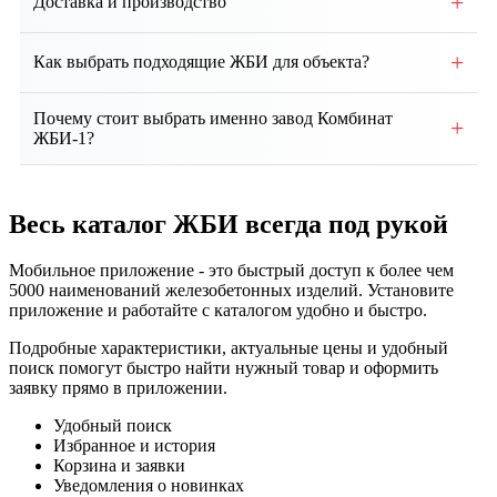
+
Доставка и производство
службы ЖБИ составляет от 50 до 100 лет и более.
Собственное производство, контроль качества на
+
Как выбрать подходящие ЖБИ для объекта?
всех этапах. Доставка по региону и всей России.
Выбор зависит от проекта, типа здания, грунтовых
Почему стоит выбрать именно завод Комбинат
+
условий и нагрузок. Наши специалисты помогут
ЖБИ-1?
подобрать оптимальные изделия и
Мы предлагаем собственное производство, строгий
проконсультируют по техническим вопросам.
контроль качества, соответствие ГОСТ, гибкие
Весь каталог ЖБИ
всегда под рукой
условия сотрудничества, индивидуальный подход и
надежную доставку продукции точно в срок.
Мобильное приложение - это быстрый доступ к более чем
5000 наименований железобетонных изделий. Установите
приложение и работайте с каталогом удобно и быстро.
Подробные характеристики, актуальные цены и удобный
поиск помогут быстро найти нужный товар и оформить
заявку прямо в приложении.
Удобный поиск
Избранное и история
Корзина и заявки
Уведомления о новинках