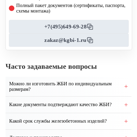
Полный пакет документов (сертификаты, паспорта,
схемы монтажа)
+7(495)649-69-28
zakaz@kgbi-1.ru
Часто задаваемые вопросы
Можно ли изготовить ЖБИ по индивидуальным
+
размерам?
Да, возможно производство изделий по
+
Какие документы подтверждают качество ЖБИ?
индивидуальным чертежам и техническим
требованиям заказчика.
Каждая партия сопровождается паспортом качества,
+
Какой срок службы железобетонных изделий?
сертификатами соответствия и протоколами
испытаний.
При правильном монтаже и эксплуатации срок