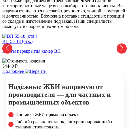
Мы также предлагаем востребованные ЖБИ из данной
категории, которые чаще всего выбирают наши клиенты. Все
изделия отличаются высокой прочностью, точной геометрией
и долговечностью. Возможна поставка стандартных позиций
со склада и изготовление под заказ. Наши специалисты
помогут с выбором и расчетом объема.
ВП 55-18 (отв.)
В
Плиты перекрытия камер ВП
54440 ₽
5
Подробнее
Надёжные ЖБИ напрямую от
производителя — для частных и
промышленных объектов
Поставка ЖБИ прямо на объект
Гибкий график поставок, синхронизированный с
этапами строительства