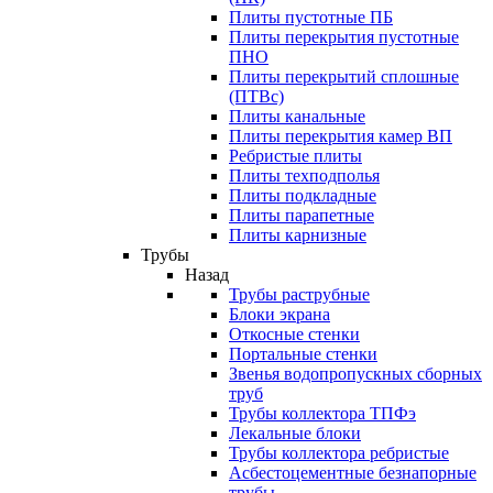
Плиты пустотные ПБ
Плиты перекрытия пустотные
ПНО
Плиты перекрытий сплошные
(ПТВс)
Плиты канальные
Плиты перекрытия камер ВП
Ребристые плиты
Плиты техподполья
Плиты подкладные
Плиты парапетные
Плиты карнизные
Трубы
Назад
Трубы раструбные
Блоки экрана
Откосные стенки
Портальные стенки
Звенья водопропускных сборных
труб
Трубы коллектора ТПФэ
Лекальные блоки
Трубы коллектора ребристые
Асбестоцементные безнапорные
трубы