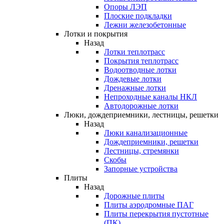
Опоры ЛЭП
Плоские подкладки
Лежни железобетонные
Лотки и покрытия
Назад
Лотки теплотрасс
Покрытия теплотрасс
Водоотводные лотки
Дождевые лотки
Дренажные лотки
Непроходные каналы НКЛ
Автодорожные лотки
Люки, дождеприемники, лестницы, решетки
Назад
Люки канализационные
Дождеприемники, решетки
Лестницы, стремянки
Скобы
Запорные устройства
Плиты
Назад
Дорожные плиты
Плиты аэродромные ПАГ
Плиты перекрытия пустотные
(ПК)