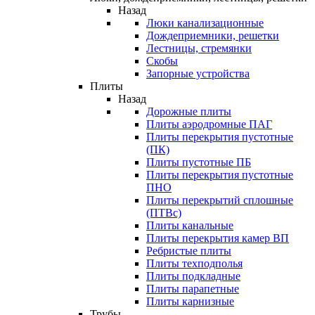
Назад
Люки канализационные
Дождеприемники, решетки
Лестницы, стремянки
Скобы
Запорные устройства
Плиты
Назад
Дорожные плиты
Плиты аэродромные ПАГ
Плиты перекрытия пустотные
(ПК)
Плиты пустотные ПБ
Плиты перекрытия пустотные
ПНО
Плиты перекрытий сплошные
(ПТВс)
Плиты канальные
Плиты перекрытия камер ВП
Ребристые плиты
Плиты техподполья
Плиты подкладные
Плиты парапетные
Плиты карнизные
Трубы