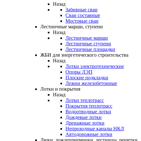
Назад
Забивные сваи
Сваи составные
Мостовые сваи
Лестничные марши, ступени
Назад
Лестничные марши
Лестничные ступени
Лестничные площадки
ЖБИ для энергетического строительства
Назад
Лотки электротехнические
Опоры ЛЭП
Плоские подкладки
Лежни железобетонные
Лотки и покрытия
Назад
Лотки теплотрасс
Покрытия теплотрасс
Водоотводные лотки
Дождевые лотки
Дренажные лотки
Непроходные каналы НКЛ
Автодорожные лотки
Люки, дождеприемники, лестницы, решетки