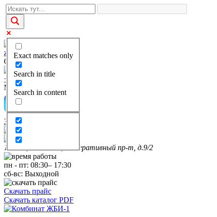
zakaz@kgbi-1.ru
Exact matches only
Отдел продаж
Search in title
+7(495)649-69-28
Многоканальный
Search in content
Заказать звонок
111399, г. Москва, Федеративный пр-т, д.9/2
пн
-
пт
:
08:30
–
17:30
сб-вс:
Выходной
Скачать прайс
Скачать каталог PDF