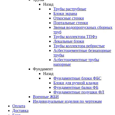
Назад
Трубы раструбные
Блоки экрана
Откосные стенки
Портальные стенки
Звенья водопропускных сборных
труб
Трубы коллектора ТПФэ
Лекальные блоки
Трубы коллектора ребристые
Асбестоцементные безнапорные
трубы
Асбестоцементные трубы
напорные
Фундамент
Назад
Фундаментные блоки ФБС
Блоки для ручной кладки
Фундаментные балки ФБ
Фундаментные подушки ФЛ
Военные ЖБИ
Индивидуальные изделия по чертежам
Оплата
Доставка