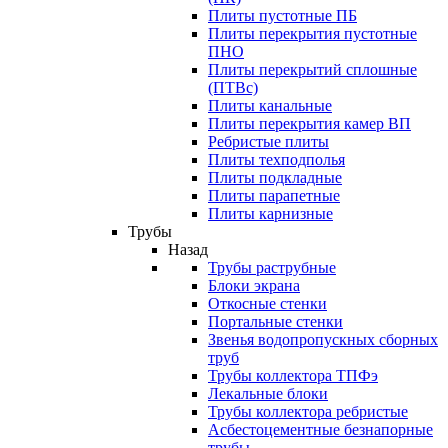
Плиты пустотные ПБ
Плиты перекрытия пустотные
ПНО
Плиты перекрытий сплошные
(ПТВс)
Плиты канальные
Плиты перекрытия камер ВП
Ребристые плиты
Плиты техподполья
Плиты подкладные
Плиты парапетные
Плиты карнизные
Трубы
Назад
Трубы раструбные
Блоки экрана
Откосные стенки
Портальные стенки
Звенья водопропускных сборных
труб
Трубы коллектора ТПФэ
Лекальные блоки
Трубы коллектора ребристые
Асбестоцементные безнапорные
трубы