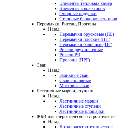
Элементы тепловых камер
Элементы коллекторов
Опорные подушки
Стеновые блоки коллекторов
Перемычки, Ригели, Прогоны
Назад
Перемычки брусковые (ПБ)
Перемычки плоские (ПП)
Перемычки балочные (ПГ)
Ригели двухполочные
Ригели РВ
Прогоны (ПРГ)
Сваи
Назад
Забивные сваи
Сваи составные
Мостовые сваи
Лестничные марши, ступени
Назад
Лестничные марши
Лестничные ступени
Лестничные площадки
ЖБИ для энергетического строительства
Назад
Лотки электротехнические