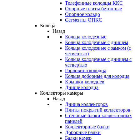
Телефонные колодцы ККС
Опорные плиты бетонные
Опорное кольцо
Сегменты ОПКС
Кольца
Назад
Кольца колодезные
Кольца колодезные с днищем
Кольца колодезные с замком (с
четвертью)
Кольца колодезные с днищем с
четвертью
Горловина колодца
Кольца доборные для колодца
Крышки колодцев
Днище колодца
Коллекторы камеры
Назад
Днища коллекторов
Плиты покрытий коллекторов
Стеновые блоки коллекторных
панелей
Коллекторные балки
Доборные балки
Балки камер