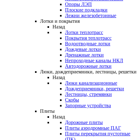
Опоры ЛЭП
Плоские подкладки
Лежни железобетонные
Лотки и покрытия
Назад
Лотки теплотрасс
Покрытия теплотрасс
Водоотводные лотки
Дождевые лотки
Дренажные лотки
Непроходные каналы НКЛ
Автодорожные лотки
Люки, дождеприемники, лестницы, решетки
Назад
Люки канализационные
Дождеприемники, решетки
Лестницы, стремянки
Скобы
Запорные устройства
Плиты
Назад
Дорожные плиты
Плиты аэродромные ПАГ
Плиты перекрытия пустотные
(ПК)