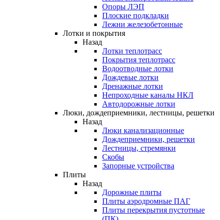
Опоры ЛЭП
Плоские подкладки
Лежни железобетонные
Лотки и покрытия
Назад
Лотки теплотрасс
Покрытия теплотрасс
Водоотводные лотки
Дождевые лотки
Дренажные лотки
Непроходные каналы НКЛ
Автодорожные лотки
Люки, дождеприемники, лестницы, решетки
Назад
Люки канализационные
Дождеприемники, решетки
Лестницы, стремянки
Скобы
Запорные устройства
Плиты
Назад
Дорожные плиты
Плиты аэродромные ПАГ
Плиты перекрытия пустотные
(ПК)