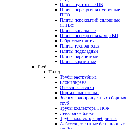
Плиты пустотные ПБ
Плиты перекрытия пустотные
ПНО
Плиты перекрытий сплошные
(ПТВс)
Плиты канальные
Плиты перекрытия камер ВП
Ребристые плиты
Плиты техподполья
Плиты подкладные
Плиты парапетные
Плиты карнизные
Трубы
Назад
Трубы раструбные
Блоки экрана
Откосные стенки
Портальные стенки
Звенья водопропускных сборных
труб
Трубы коллектора ТПФэ
Лекальные блоки
Трубы коллектора ребристые
Асбестоцементные безнапорные
трубы