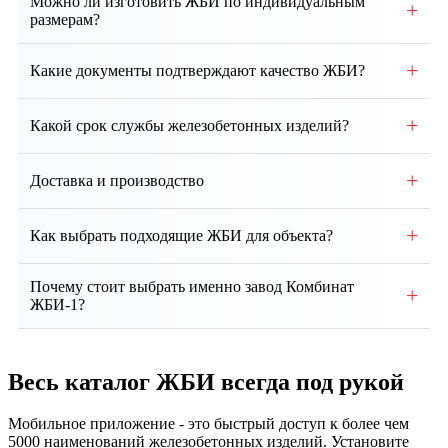
Можно ли изготовить ЖБИ по индивидуальным
+
размерам?
Да, возможно производство изделий по
+
Какие документы подтверждают качество ЖБИ?
индивидуальным чертежам и техническим
требованиям заказчика.
Каждая партия сопровождается паспортом качества,
+
Какой срок службы железобетонных изделий?
сертификатами соответствия и протоколами
испытаний.
При правильном монтаже и эксплуатации срок
+
Доставка и производство
службы ЖБИ составляет от 50 до 100 лет и более.
Собственное производство, контроль качества на
+
Как выбрать подходящие ЖБИ для объекта?
всех этапах. Доставка по региону и всей России.
Выбор зависит от проекта, типа здания, грунтовых
Почему стоит выбрать именно завод Комбинат
+
условий и нагрузок. Наши специалисты помогут
ЖБИ-1?
подобрать оптимальные изделия и
Мы предлагаем собственное производство, строгий
проконсультируют по техническим вопросам.
контроль качества, соответствие ГОСТ, гибкие
Весь каталог ЖБИ
всегда под рукой
условия сотрудничества, индивидуальный подход и
надежную доставку продукции точно в срок.
Мобильное приложение - это быстрый доступ к более чем
5000 наименований железобетонных изделий. Установите