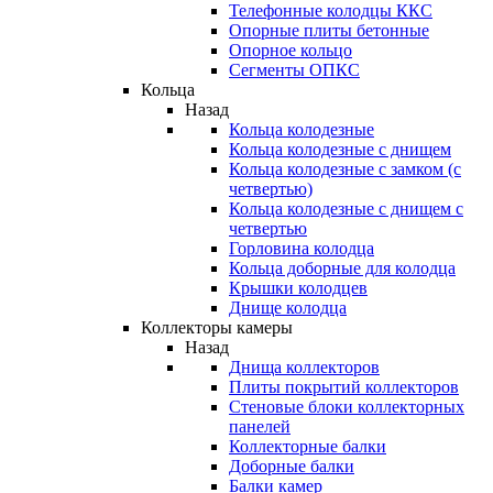
Телефонные колодцы ККС
Опорные плиты бетонные
Опорное кольцо
Сегменты ОПКС
Кольца
Назад
Кольца колодезные
Кольца колодезные с днищем
Кольца колодезные с замком (с
четвертью)
Кольца колодезные с днищем с
четвертью
Горловина колодца
Кольца доборные для колодца
Крышки колодцев
Днище колодца
Коллекторы камеры
Назад
Днища коллекторов
Плиты покрытий коллекторов
Стеновые блоки коллекторных
панелей
Коллекторные балки
Доборные балки
Балки камер