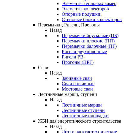
Элементы тепловых камер
Элементы коллекторов
Опорные подушки
Стеновые блоки коллекторов
Перемычки, Ригели, Прогоны
Назад
Перемычки брусковые (ПБ)
Перемычки плоские (ПП)
Перемычки балочные (ПГ)
Ригели двухполочные
Ригели РВ
Прогоны (ПРГ)
Сваи
Назад
Забивные сваи
Сваи составные
Мостовые сваи
Лестничные марши, ступени
Назад
Лестничные марши
Лестничные ступени
Лестничные площадки
ЖБИ для энергетического строительства
Назад
Лотки электротехнические