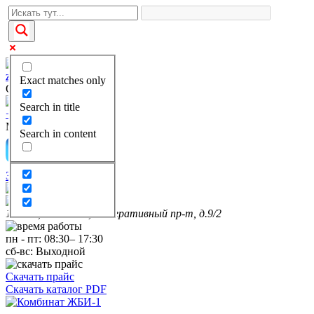
zakaz@kgbi-1.ru
Exact matches only
Отдел продаж
Search in title
+7(495)649-69-28
Многоканальный
Search in content
Заказать звонок
111399, г. Москва, Федеративный пр-т, д.9/2
пн
-
пт
:
08:30
–
17:30
сб-вс:
Выходной
Скачать прайс
Скачать каталог PDF