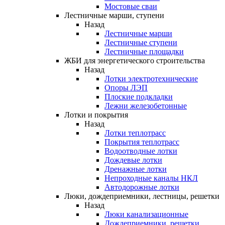
Мостовые сваи
Лестничные марши, ступени
Назад
Лестничные марши
Лестничные ступени
Лестничные площадки
ЖБИ для энергетического строительства
Назад
Лотки электротехнические
Опоры ЛЭП
Плоские подкладки
Лежни железобетонные
Лотки и покрытия
Назад
Лотки теплотрасс
Покрытия теплотрасс
Водоотводные лотки
Дождевые лотки
Дренажные лотки
Непроходные каналы НКЛ
Автодорожные лотки
Люки, дождеприемники, лестницы, решетки
Назад
Люки канализационные
Дождеприемники, решетки