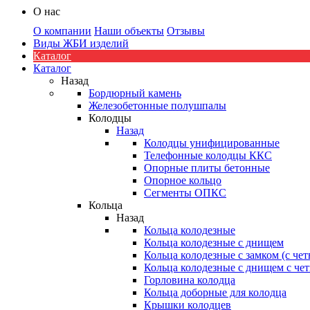
О нас
О компании
Наши объекты
Отзывы
Виды ЖБИ изделий
Каталог
Каталог
Назад
Бордюрный камень
Железобетонные полушпалы
Колодцы
Назад
Колодцы унифицированные
Телефонные колодцы ККС
Опорные плиты бетонные
Опорное кольцо
Сегменты ОПКС
Кольца
Назад
Кольца колодезные
Кольца колодезные с днищем
Кольца колодезные с замком (с че
Кольца колодезные с днищем с че
Горловина колодца
Кольца доборные для колодца
Крышки колодцев