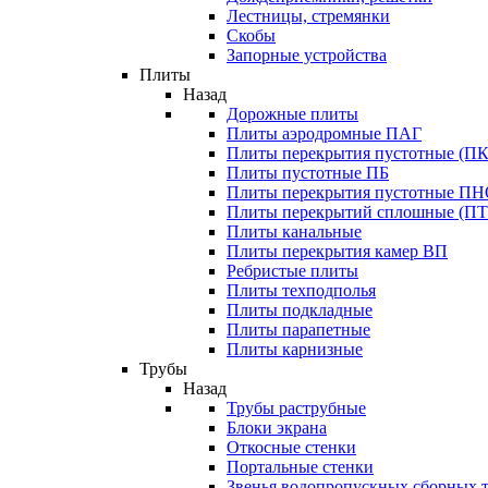
Лестницы, стремянки
Скобы
Запорные устройства
Плиты
Назад
Дорожные плиты
Плиты аэродромные ПАГ
Плиты перекрытия пустотные (ПК
Плиты пустотные ПБ
Плиты перекрытия пустотные П
Плиты перекрытий сплошные (ПТ
Плиты канальные
Плиты перекрытия камер ВП
Ребристые плиты
Плиты техподполья
Плиты подкладные
Плиты парапетные
Плиты карнизные
Трубы
Назад
Трубы раструбные
Блоки экрана
Откосные стенки
Портальные стенки
Звенья водопропускных сборных 