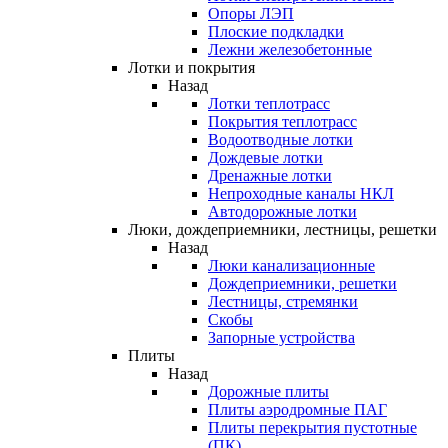
Опоры ЛЭП
Плоские подкладки
Лежни железобетонные
Лотки и покрытия
Назад
Лотки теплотрасс
Покрытия теплотрасс
Водоотводные лотки
Дождевые лотки
Дренажные лотки
Непроходные каналы НКЛ
Автодорожные лотки
Люки, дождеприемники, лестницы, решетки
Назад
Люки канализационные
Дождеприемники, решетки
Лестницы, стремянки
Скобы
Запорные устройства
Плиты
Назад
Дорожные плиты
Плиты аэродромные ПАГ
Плиты перекрытия пустотные
(ПК)