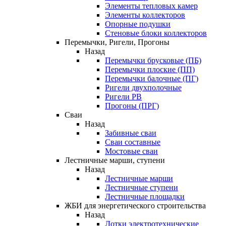
Элементы тепловых камер
Элементы коллекторов
Опорные подушки
Стеновые блоки коллекторов
Перемычки, Ригели, Прогоны
Назад
Перемычки брусковые (ПБ)
Перемычки плоские (ПП)
Перемычки балочные (ПГ)
Ригели двухполочные
Ригели РВ
Прогоны (ПРГ)
Сваи
Назад
Забивные сваи
Сваи составные
Мостовые сваи
Лестничные марши, ступени
Назад
Лестничные марши
Лестничные ступени
Лестничные площадки
ЖБИ для энергетического строительства
Назад
Лотки электротехнические