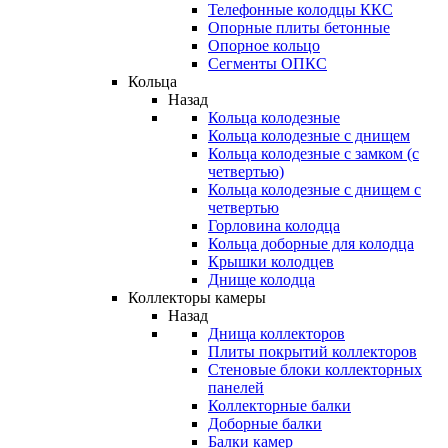
Телефонные колодцы ККС
Опорные плиты бетонные
Опорное кольцо
Сегменты ОПКС
Кольца
Назад
Кольца колодезные
Кольца колодезные с днищем
Кольца колодезные с замком (с
четвертью)
Кольца колодезные с днищем с
четвертью
Горловина колодца
Кольца доборные для колодца
Крышки колодцев
Днище колодца
Коллекторы камеры
Назад
Днища коллекторов
Плиты покрытий коллекторов
Стеновые блоки коллекторных
панелей
Коллекторные балки
Доборные балки
Балки камер