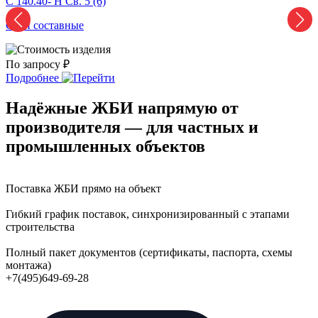
С 140.40- H Св. 5 (6)
С
Сваи составные
С
По запросу ₽
П
Подробнее
Надёжные ЖБИ напрямую от
производителя — для частных и
промышленных объектов
Поставка ЖБИ прямо на объект
Гибкий график поставок, синхронизированный с этапами
строительства
Полный пакет документов (сертификаты, паспорта, схемы
монтажа)
+7(495)649-69-28