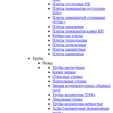
Плиты пустотные ПБ
Плиты перекрытия пустотные
ПНО
Плиты перекрытий сплошные
(ПТВс)
Плиты канальные
Плиты перекрытия камер ВП
Ребристые плиты
Плиты техподполья
Плиты подкладные
Плиты парапетные
Плиты карнизные
Трубы
Назад
Трубы раструбные
Блоки экрана
Откосные стенки
Портальные стенки
Звенья водопропускных сборных
труб
Трубы коллектора ТПФэ
Лекальные блоки
Трубы коллектора ребристые
Асбестоцементные безнапорные
трубы