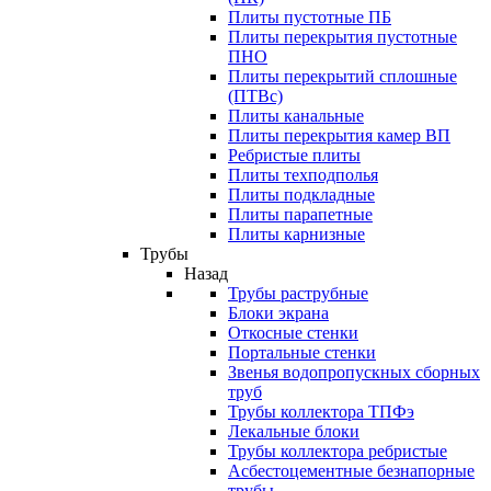
Плиты пустотные ПБ
Плиты перекрытия пустотные
ПНО
Плиты перекрытий сплошные
(ПТВс)
Плиты канальные
Плиты перекрытия камер ВП
Ребристые плиты
Плиты техподполья
Плиты подкладные
Плиты парапетные
Плиты карнизные
Трубы
Назад
Трубы раструбные
Блоки экрана
Откосные стенки
Портальные стенки
Звенья водопропускных сборных
труб
Трубы коллектора ТПФэ
Лекальные блоки
Трубы коллектора ребристые
Асбестоцементные безнапорные
трубы