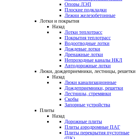
Опоры ЛЭП
Плоские подкладки
Лежни железобетонные
Лотки и покрытия
Назад
Лотки теплотрасс
Покрытия теплотрасс
Водоотводные лотки
Дождевые лотки
Дренажные лотки
Непроходные каналы НКЛ
Автодорожные лотки
Люки, дождеприемники, лестницы, решетки
Назад
Люки канализационные
Дождеприемники, решетки
Лестницы, стремянки
Скобы
Запорные устройства
Плиты
Назад
Дорожные плиты
Плиты аэродромные ПАГ
Плиты перекрытия пустотные
(ПК)