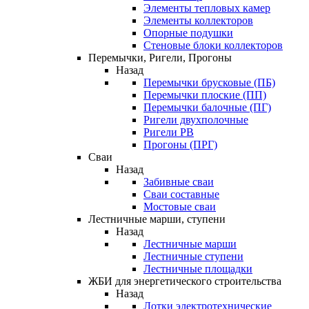
Элементы тепловых камер
Элементы коллекторов
Опорные подушки
Стеновые блоки коллекторов
Перемычки, Ригели, Прогоны
Назад
Перемычки брусковые (ПБ)
Перемычки плоские (ПП)
Перемычки балочные (ПГ)
Ригели двухполочные
Ригели РВ
Прогоны (ПРГ)
Сваи
Назад
Забивные сваи
Сваи составные
Мостовые сваи
Лестничные марши, ступени
Назад
Лестничные марши
Лестничные ступени
Лестничные площадки
ЖБИ для энергетического строительства
Назад
Лотки электротехнические