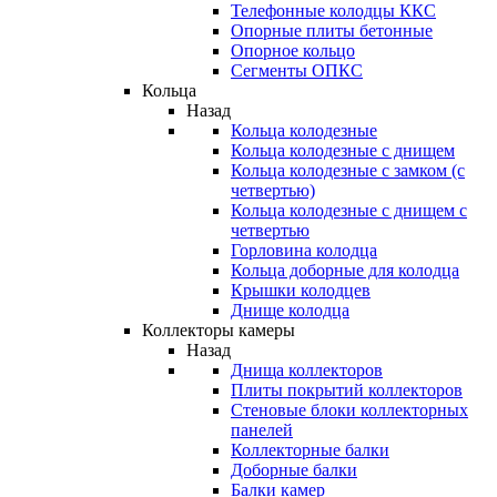
Телефонные колодцы ККС
Опорные плиты бетонные
Опорное кольцо
Сегменты ОПКС
Кольца
Назад
Кольца колодезные
Кольца колодезные с днищем
Кольца колодезные с замком (с
четвертью)
Кольца колодезные с днищем с
четвертью
Горловина колодца
Кольца доборные для колодца
Крышки колодцев
Днище колодца
Коллекторы камеры
Назад
Днища коллекторов
Плиты покрытий коллекторов
Стеновые блоки коллекторных
панелей
Коллекторные балки
Доборные балки
Балки камер