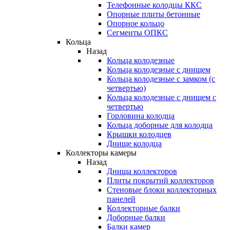
Телефонные колодцы ККС
Опорные плиты бетонные
Опорное кольцо
Сегменты ОПКС
Кольца
Назад
Кольца колодезные
Кольца колодезные с днищем
Кольца колодезные с замком (с
четвертью)
Кольца колодезные с днищем с
четвертью
Горловина колодца
Кольца доборные для колодца
Крышки колодцев
Днище колодца
Коллекторы камеры
Назад
Днища коллекторов
Плиты покрытий коллекторов
Стеновые блоки коллекторных
панелей
Коллекторные балки
Доборные балки
Балки камер