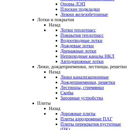
Опоры ЛЭП
Плоские подкладки
Лежни железобетонные
Лотки и покрытия
Назад
Лотки теплотрасс
Покрытия теплотрасс
Водоотводные лотки
Дождевые лотки
Дренажные лотки
Непроходные каналы НКЛ
Автодорожные лотки
Люки, дождеприемники, лестницы, решетки
Назад
Люки канализационные
Дождеприемники, решетки
Лестницы, стремянки
Скобы
Запорные устройства
Плиты
Назад
Дорожные плиты
Плиты аэродромные ПАГ
Плиты перекрытия пустотные
(ПК)