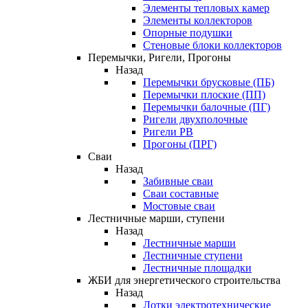
Элементы тепловых камер
Элементы коллекторов
Опорные подушки
Стеновые блоки коллекторов
Перемычки, Ригели, Прогоны
Назад
Перемычки брусковые (ПБ)
Перемычки плоские (ПП)
Перемычки балочные (ПГ)
Ригели двухполочные
Ригели РВ
Прогоны (ПРГ)
Сваи
Назад
Забивные сваи
Сваи составные
Мостовые сваи
Лестничные марши, ступени
Назад
Лестничные марши
Лестничные ступени
Лестничные площадки
ЖБИ для энергетического строительства
Назад
Лотки электротехнические