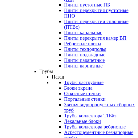
Плиты пустотные ПБ
Плиты перекрытия пустотные
ПНО
Плиты перекрытий сплошные
(ПТВс)
Плиты канальные
Плиты перекрытия камер ВП
Ребристые плиты
Плиты техподполья
Плиты подкладные
Плиты парапетные
Плиты карнизные
Трубы
Назад
Трубы раструбные
Блоки экрана
Откосные стенки
Портальные стенки
Звенья водопропускных сборных
труб
Трубы коллектора ТПФэ
Лекальные блоки
Трубы коллектора ребристые
Асбестоцементные безнапорные
трубы