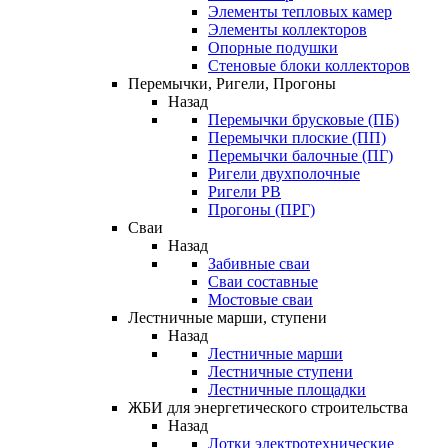
Элементы тепловых камер
Элементы коллекторов
Опорные подушки
Стеновые блоки коллекторов
Перемычки, Ригели, Прогоны
Назад
Перемычки брусковые (ПБ)
Перемычки плоские (ПП)
Перемычки балочные (ПГ)
Ригели двухполочные
Ригели РВ
Прогоны (ПРГ)
Сваи
Назад
Забивные сваи
Сваи составные
Мостовые сваи
Лестничные марши, ступени
Назад
Лестничные марши
Лестничные ступени
Лестничные площадки
ЖБИ для энергетического строительства
Назад
Лотки электротехнические