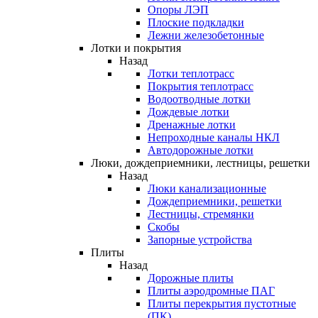
Опоры ЛЭП
Плоские подкладки
Лежни железобетонные
Лотки и покрытия
Назад
Лотки теплотрасс
Покрытия теплотрасс
Водоотводные лотки
Дождевые лотки
Дренажные лотки
Непроходные каналы НКЛ
Автодорожные лотки
Люки, дождеприемники, лестницы, решетки
Назад
Люки канализационные
Дождеприемники, решетки
Лестницы, стремянки
Скобы
Запорные устройства
Плиты
Назад
Дорожные плиты
Плиты аэродромные ПАГ
Плиты перекрытия пустотные
(ПК)