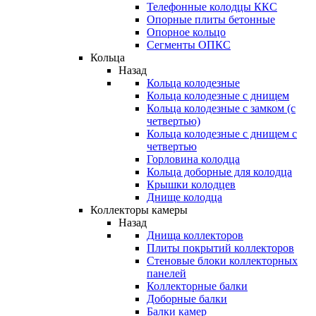
Телефонные колодцы ККС
Опорные плиты бетонные
Опорное кольцо
Сегменты ОПКС
Кольца
Назад
Кольца колодезные
Кольца колодезные с днищем
Кольца колодезные с замком (с
четвертью)
Кольца колодезные с днищем с
четвертью
Горловина колодца
Кольца доборные для колодца
Крышки колодцев
Днище колодца
Коллекторы камеры
Назад
Днища коллекторов
Плиты покрытий коллекторов
Стеновые блоки коллекторных
панелей
Коллекторные балки
Доборные балки
Балки камер