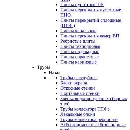
Плиты пустотные ПБ
Плиты перекрытия пустотные
ПНО
Плиты перекрытий сплошные
(ПТВс)
Плиты канальные
Плиты перекрытия камер ВП
Ребристые плиты
Плиты техподполья
Плиты подкладные
Плиты парапетные
Плиты карнизные
Трубы
Назад
Трубы раструбные
Блоки экрана
Откосные стенки
Портальные стенки
Звенья водопропускных сборных
труб
Трубы коллектора ТПФэ
Лекальные блоки
Трубы коллектора ребристые
Асбестоцементные безнапорные
трубы