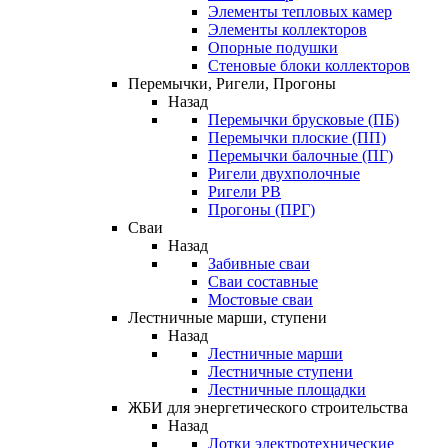
Элементы тепловых камер
Элементы коллекторов
Опорные подушки
Стеновые блоки коллекторов
Перемычки, Ригели, Прогоны
Назад
Перемычки брусковые (ПБ)
Перемычки плоские (ПП)
Перемычки балочные (ПГ)
Ригели двухполочные
Ригели РВ
Прогоны (ПРГ)
Сваи
Назад
Забивные сваи
Сваи составные
Мостовые сваи
Лестничные марши, ступени
Назад
Лестничные марши
Лестничные ступени
Лестничные площадки
ЖБИ для энергетического строительства
Назад
Лотки электротехнические