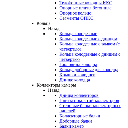
Телефонные колодцы ККС
Опорные плиты бетонные
Опорное кольцо
Сегменты ОПКС
Кольца
Назад
Кольца колодезные
Кольца колодезные с днищем
Кольца колодезные с замком (с
четвертью)
Кольца колодезные с днищем с
четвертью
Горловина колодца
Кольца доборные для колодца
Крышки колодцев
Днище колодца
Коллекторы камеры
Назад
Днища коллекторов
Плиты покрытий коллекторов
Стеновые блоки коллекторных
панелей
Коллекторные балки
Доборные балки
Балки камер