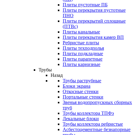
Плиты пустотные ПБ
Плиты перекрытия пустотные
ПНО
Плиты перекрытий сплошные
(ПТВс)
Плиты канальные
Плиты перекрытия камер ВП
Ребристые плиты
Плиты техподполья
Плиты подкладные
Плиты парапетные
Плиты карнизные
Трубы
Назад
Трубы раструбные
Блоки экрана
Откосные стенки
Портальные стенки
Звенья водопропускных сборных
труб
Трубы коллектора ТПФэ
Лекальные блоки
Трубы коллектора ребристые
Асбестоцементные безнапорные
трубы