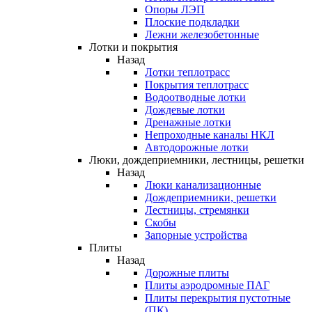
Опоры ЛЭП
Плоские подкладки
Лежни железобетонные
Лотки и покрытия
Назад
Лотки теплотрасс
Покрытия теплотрасс
Водоотводные лотки
Дождевые лотки
Дренажные лотки
Непроходные каналы НКЛ
Автодорожные лотки
Люки, дождеприемники, лестницы, решетки
Назад
Люки канализационные
Дождеприемники, решетки
Лестницы, стремянки
Скобы
Запорные устройства
Плиты
Назад
Дорожные плиты
Плиты аэродромные ПАГ
Плиты перекрытия пустотные
(ПК)