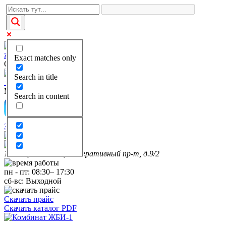
zakaz@kgbi-1.ru
Exact matches only
Отдел продаж
Search in title
+7(495)649-69-28
Многоканальный
Search in content
Заказать звонок
111399, г. Москва, Федеративный пр-т, д.9/2
пн
-
пт
:
08:30
–
17:30
сб-вс:
Выходной
Скачать прайс
Скачать каталог PDF