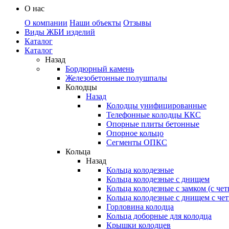
О нас
О компании
Наши объекты
Отзывы
Виды ЖБИ изделий
Каталог
Каталог
Назад
Бордюрный камень
Железобетонные полушпалы
Колодцы
Назад
Колодцы унифицированные
Телефонные колодцы ККС
Опорные плиты бетонные
Опорное кольцо
Сегменты ОПКС
Кольца
Назад
Кольца колодезные
Кольца колодезные с днищем
Кольца колодезные с замком (с че
Кольца колодезные с днищем с че
Горловина колодца
Кольца доборные для колодца
Крышки колодцев