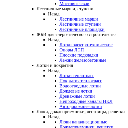
Мостовые сваи
Лестничные марши, ступени
Назад
Лестничные марши
Лестничные ступени
Лестничные площадки
ЖБИ для энергетического строительства
Назад
Лотки электротехнические
Опоры ЛЭП
Плоские подкладки
Лежни железобетонные
Лотки и покрытия
Назад
Лотки теплотрасс
Покрытия теплотрасс
Водоотводные лотки
Дождевые лотки
Дренажные лотки
Непроходные каналы НКЛ
Автодорожные лотки
Люки, дождеприемники, лестницы, решетки
Назад
Люки канализационные
Дождеприемники, решетки