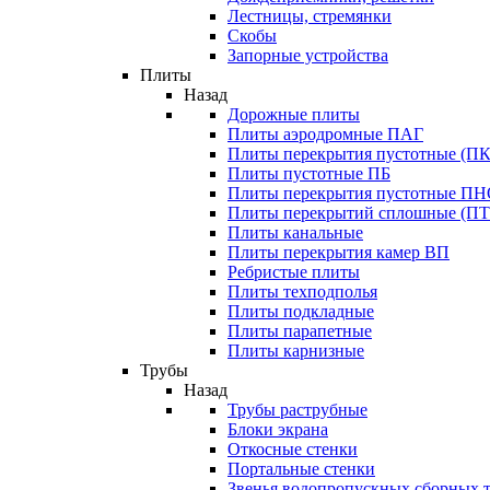
Лестницы, стремянки
Скобы
Запорные устройства
Плиты
Назад
Дорожные плиты
Плиты аэродромные ПАГ
Плиты перекрытия пустотные (ПК
Плиты пустотные ПБ
Плиты перекрытия пустотные П
Плиты перекрытий сплошные (ПТ
Плиты канальные
Плиты перекрытия камер ВП
Ребристые плиты
Плиты техподполья
Плиты подкладные
Плиты парапетные
Плиты карнизные
Трубы
Назад
Трубы раструбные
Блоки экрана
Откосные стенки
Портальные стенки
Звенья водопропускных сборных 