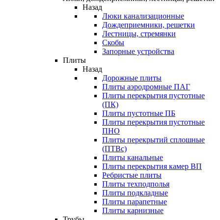
Назад
Люки канализационные
Дождеприемники, решетки
Лестницы, стремянки
Скобы
Запорные устройства
Плиты
Назад
Дорожные плиты
Плиты аэродромные ПАГ
Плиты перекрытия пустотные
(ПК)
Плиты пустотные ПБ
Плиты перекрытия пустотные
ПНО
Плиты перекрытий сплошные
(ПТВс)
Плиты канальные
Плиты перекрытия камер ВП
Ребристые плиты
Плиты техподполья
Плиты подкладные
Плиты парапетные
Плиты карнизные
Трубы