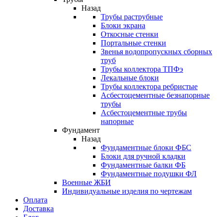
Назад
Трубы раструбные
Блоки экрана
Откосные стенки
Портальные стенки
Звенья водопропускных сборных
труб
Трубы коллектора ТПФэ
Лекальные блоки
Трубы коллектора ребристые
Асбестоцементные безнапорные
трубы
Асбестоцементные трубы
напорные
Фундамент
Назад
Фундаментные блоки ФБС
Блоки для ручной кладки
Фундаментные балки ФБ
Фундаментные подушки ФЛ
Военные ЖБИ
Индивидуальные изделия по чертежам
Оплата
Доставка