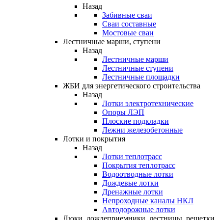
Назад
Забивные сваи
Сваи составные
Мостовые сваи
Лестничные марши, ступени
Назад
Лестничные марши
Лестничные ступени
Лестничные площадки
ЖБИ для энергетического строительства
Назад
Лотки электротехнические
Опоры ЛЭП
Плоские подкладки
Лежни железобетонные
Лотки и покрытия
Назад
Лотки теплотрасс
Покрытия теплотрасс
Водоотводные лотки
Дождевые лотки
Дренажные лотки
Непроходные каналы НКЛ
Автодорожные лотки
Люки, дождеприемники, лестницы, решетки