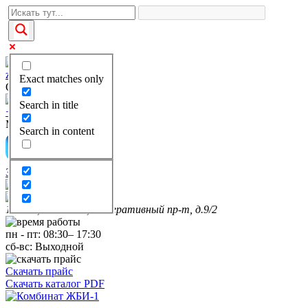
zakaz@kgbi-1.ru
Exact matches only
Отдел продаж
Search in title
+7(495)649-69-28
Многоканальный
Search in content
Заказать звонок
111399, г. Москва, Федеративный пр-т, д.9/2
пн
-
пт
:
08:30
–
17:30
сб-вс:
Выходной
Скачать прайс
Скачать каталог PDF