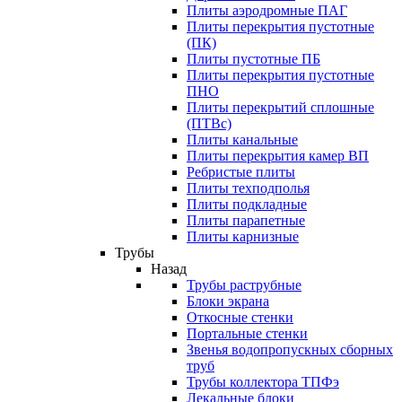
Плиты аэродромные ПАГ
Плиты перекрытия пустотные
(ПК)
Плиты пустотные ПБ
Плиты перекрытия пустотные
ПНО
Плиты перекрытий сплошные
(ПТВс)
Плиты канальные
Плиты перекрытия камер ВП
Ребристые плиты
Плиты техподполья
Плиты подкладные
Плиты парапетные
Плиты карнизные
Трубы
Назад
Трубы раструбные
Блоки экрана
Откосные стенки
Портальные стенки
Звенья водопропускных сборных
труб
Трубы коллектора ТПФэ
Лекальные блоки