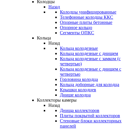
Колодцы
Назад
Колодцы унифицированные
Телефонные колодцы ККС
Опорные плиты бетонные
Опорное кольцо
Сегменты ОПКС
Кольца
Назад
Кольца колодезные
Кольца колодезные с днищем
Кольца колодезные с замком (с
четвертью)
Кольца колодезные с днищем с
четвертью
Горловина колодца
Кольца доборные для колодца
Крышки колодцев
Днище колодца
Коллекторы камеры
Назад
Днища коллекторов
Плиты покрытий коллекторов
Стеновые блоки коллекторных
панелей