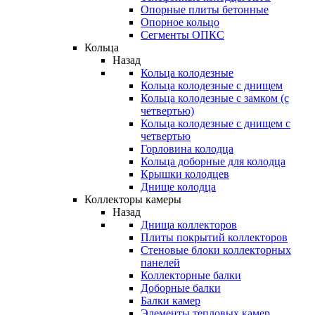
Опорные плиты бетонные
Опорное кольцо
Сегменты ОПКС
Кольца
Назад
Кольца колодезные
Кольца колодезные с днищем
Кольца колодезные с замком (с
четвертью)
Кольца колодезные с днищем с
четвертью
Горловина колодца
Кольца доборные для колодца
Крышки колодцев
Днище колодца
Коллекторы камеры
Назад
Днища коллекторов
Плиты покрытий коллекторов
Стеновые блоки коллекторных
панелей
Коллекторные балки
Доборные балки
Балки камер
Элементы тепловых камер