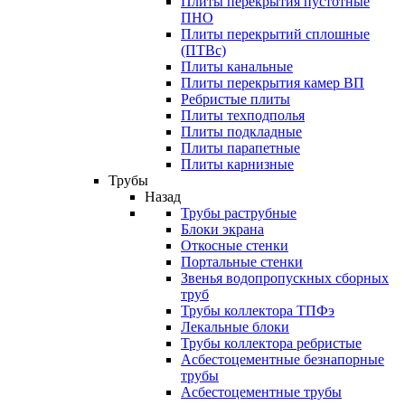
Плиты перекрытия пустотные
ПНО
Плиты перекрытий сплошные
(ПТВс)
Плиты канальные
Плиты перекрытия камер ВП
Ребристые плиты
Плиты техподполья
Плиты подкладные
Плиты парапетные
Плиты карнизные
Трубы
Назад
Трубы раструбные
Блоки экрана
Откосные стенки
Портальные стенки
Звенья водопропускных сборных
труб
Трубы коллектора ТПФэ
Лекальные блоки
Трубы коллектора ребристые
Асбестоцементные безнапорные
трубы
Асбестоцементные трубы