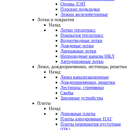
Опоры ЛЭП
Плоские подкладки
Лежни железобетонные
Лотки и покрытия
Назад
Лотки теплотрасс
Покрытия теплотрасс
Водоотводные лотки
Дождевые лотки
Дренажные лотки
Непроходные каналы НКЛ
Автодорожные лотки
Люки, дождеприемники, лестницы, решетки
Назад
Люки канализационные
Дождеприемники, решетки
Лестницы, стремянки
Скобы
Запорные устройства
Плиты
Назад
Дорожные плиты
Плиты аэродромные ПАГ
Плиты перекрытия пустотные
(ПК)