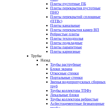
Плиты пустотные ПБ
Плиты перекрытия пустотные
ПНО
Плиты перекрытий сплошные
(ПТВс)
Плиты канальные
Плиты перекрытия камер ВП
Ребристые плиты
Плиты техподполья
Плиты подкладные
Плиты парапетные
Плиты карнизные
Трубы
Назад
Трубы раструбные
Блоки экрана
Откосные стенки
Портальные стенки
Звенья водопропускных сборных
труб
Трубы коллектора ТПФэ
Лекальные блоки
Трубы коллектора ребристые
Асбестоцементные безнапорные
трубы