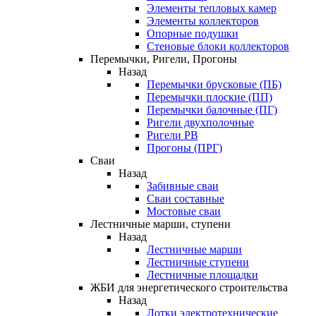
Элементы тепловых камер
Элементы коллекторов
Опорные подушки
Стеновые блоки коллекторов
Перемычки, Ригели, Прогоны
Назад
Перемычки брусковые (ПБ)
Перемычки плоские (ПП)
Перемычки балочные (ПГ)
Ригели двухполочные
Ригели РВ
Прогоны (ПРГ)
Сваи
Назад
Забивные сваи
Сваи составные
Мостовые сваи
Лестничные марши, ступени
Назад
Лестничные марши
Лестничные ступени
Лестничные площадки
ЖБИ для энергетического строительства
Назад
Лотки электротехнические