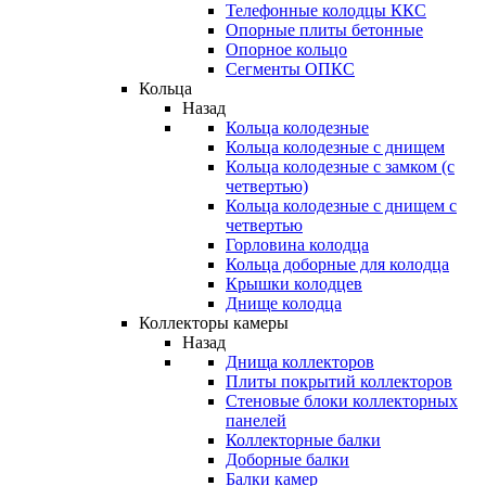
Телефонные колодцы ККС
Опорные плиты бетонные
Опорное кольцо
Сегменты ОПКС
Кольца
Назад
Кольца колодезные
Кольца колодезные с днищем
Кольца колодезные с замком (с
четвертью)
Кольца колодезные с днищем с
четвертью
Горловина колодца
Кольца доборные для колодца
Крышки колодцев
Днище колодца
Коллекторы камеры
Назад
Днища коллекторов
Плиты покрытий коллекторов
Стеновые блоки коллекторных
панелей
Коллекторные балки
Доборные балки
Балки камер