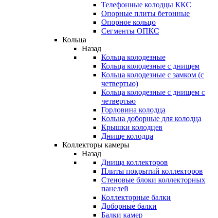
Телефонные колодцы ККС
Опорные плиты бетонные
Опорное кольцо
Сегменты ОПКС
Кольца
Назад
Кольца колодезные
Кольца колодезные с днищем
Кольца колодезные с замком (с
четвертью)
Кольца колодезные с днищем с
четвертью
Горловина колодца
Кольца доборные для колодца
Крышки колодцев
Днище колодца
Коллекторы камеры
Назад
Днища коллекторов
Плиты покрытий коллекторов
Стеновые блоки коллекторных
панелей
Коллекторные балки
Доборные балки
Балки камер