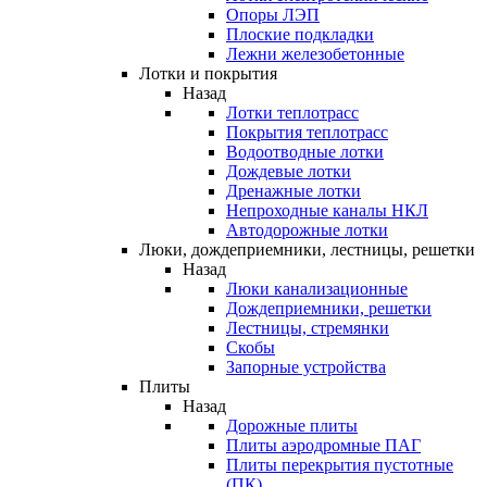
Опоры ЛЭП
Плоские подкладки
Лежни железобетонные
Лотки и покрытия
Назад
Лотки теплотрасс
Покрытия теплотрасс
Водоотводные лотки
Дождевые лотки
Дренажные лотки
Непроходные каналы НКЛ
Автодорожные лотки
Люки, дождеприемники, лестницы, решетки
Назад
Люки канализационные
Дождеприемники, решетки
Лестницы, стремянки
Скобы
Запорные устройства
Плиты
Назад
Дорожные плиты
Плиты аэродромные ПАГ
Плиты перекрытия пустотные
(ПК)