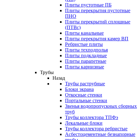
Плиты пустотные ПБ
Плиты перекрытия пустотные
ПНО
Плиты перекрытий сплошные
(ПТВс)
Плиты канальные
Плиты перекрытия камер ВП
Ребристые плиты
Плиты техподполья
Плиты подкладные
Плиты парапетные
Плиты карнизные
Трубы
Назад
Трубы раструбные
Блоки экрана
Откосные стенки
Портальные стенки
Звенья водопропускных сборных
труб
Трубы коллектора ТПФэ
Лекальные блоки
Трубы коллектора ребристые
Асбестоцементные безнапорные
трубы