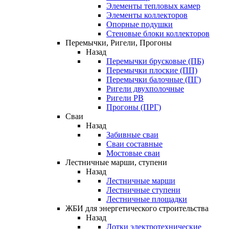
Элементы тепловых камер
Элементы коллекторов
Опорные подушки
Стеновые блоки коллекторов
Перемычки, Ригели, Прогоны
Назад
Перемычки брусковые (ПБ)
Перемычки плоские (ПП)
Перемычки балочные (ПГ)
Ригели двухполочные
Ригели РВ
Прогоны (ПРГ)
Сваи
Назад
Забивные сваи
Сваи составные
Мостовые сваи
Лестничные марши, ступени
Назад
Лестничные марши
Лестничные ступени
Лестничные площадки
ЖБИ для энергетического строительства
Назад
Лотки электротехнические