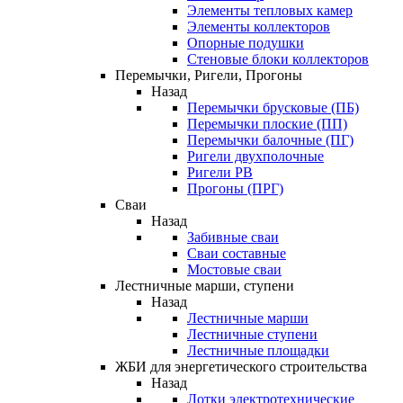
Элементы тепловых камер
Элементы коллекторов
Опорные подушки
Стеновые блоки коллекторов
Перемычки, Ригели, Прогоны
Назад
Перемычки брусковые (ПБ)
Перемычки плоские (ПП)
Перемычки балочные (ПГ)
Ригели двухполочные
Ригели РВ
Прогоны (ПРГ)
Сваи
Назад
Забивные сваи
Сваи составные
Мостовые сваи
Лестничные марши, ступени
Назад
Лестничные марши
Лестничные ступени
Лестничные площадки
ЖБИ для энергетического строительства
Назад
Лотки электротехнические