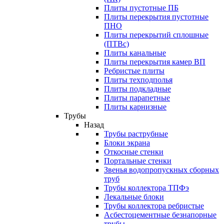
Плиты пустотные ПБ
Плиты перекрытия пустотные
ПНО
Плиты перекрытий сплошные
(ПТВс)
Плиты канальные
Плиты перекрытия камер ВП
Ребристые плиты
Плиты техподполья
Плиты подкладные
Плиты парапетные
Плиты карнизные
Трубы
Назад
Трубы раструбные
Блоки экрана
Откосные стенки
Портальные стенки
Звенья водопропускных сборных
труб
Трубы коллектора ТПФэ
Лекальные блоки
Трубы коллектора ребристые
Асбестоцементные безнапорные
трубы