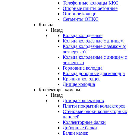
Телефонные колодцы ККС
Опорные плиты бетонные
Опорное кольцо
Сегменты ОПКС
Кольца
Назад
Кольца колодезные
Кольца колодезные с днищем
Кольца колодезные с замком (с
четвертью)
Кольца колодезные с днищем с
четвертью
Горловина колодца
Кольца доборные для колодца
Крышки колодцев
Днище колодца
Коллекторы камеры
Назад
Днища коллекторов
Плиты покрытий коллекторов
Стеновые блоки коллекторных
панелей
Коллекторные балки
Доборные балки
Балки камер