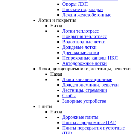
Опоры ЛЭП
Плоские подкладки
Лежни железобетонные
Лотки и покрытия
Назад
Лотки теплотрасс
Покрытия теплотрасс
Водоотводные лотки
Дождевые лотки
Дренажные лотки
Непроходные каналы НКЛ
Автодорожные лотки
Люки, дождеприемники, лестницы, решетки
Назад
Люки канализационные
Дождеприемники, решетки
Лестницы, стремянки
Скобы
Запорные устройства
Плиты
Назад
Дорожные плиты
Плиты аэродромные ПАГ
Плиты перекрытия пустотные
(ПК)