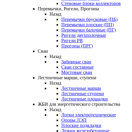
Стеновые блоки коллекторов
Перемычки, Ригели, Прогоны
Назад
Перемычки брусковые (ПБ)
Перемычки плоские (ПП)
Перемычки балочные (ПГ)
Ригели двухполочные
Ригели РВ
Прогоны (ПРГ)
Сваи
Назад
Забивные сваи
Сваи составные
Мостовые сваи
Лестничные марши, ступени
Назад
Лестничные марши
Лестничные ступени
Лестничные площадки
ЖБИ для энергетического строительства
Назад
Лотки электротехнические
Опоры ЛЭП
Плоские подкладки
Лежни железобетонные