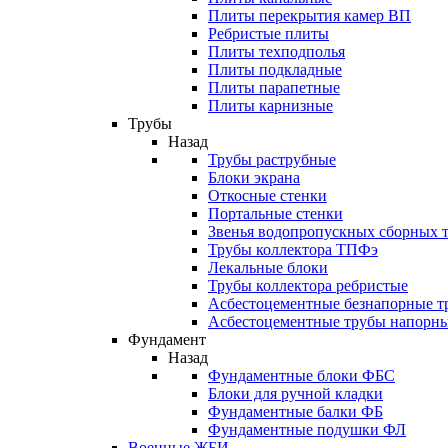
Плиты перекрытия камер ВП
Ребристые плиты
Плиты техподполья
Плиты подкладные
Плиты парапетные
Плиты карнизные
Трубы
Назад
Трубы раструбные
Блоки экрана
Откосные стенки
Портальные стенки
Звенья водопропускных сборных 
Трубы коллектора ТПФэ
Лекальные блоки
Трубы коллектора ребристые
Асбестоцементные безнапорные т
Асбестоцементные трубы напорн
Фундамент
Назад
Фундаментные блоки ФБС
Блоки для ручной кладки
Фундаментные балки ФБ
Фундаментные подушки ФЛ
Военные ЖБИ