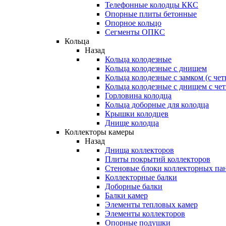
Телефонные колодцы ККС
Опорные плиты бетонные
Опорное кольцо
Сегменты ОПКС
Кольца
Назад
Кольца колодезные
Кольца колодезные с днищем
Кольца колодезные с замком (с че
Кольца колодезные с днищем с че
Горловина колодца
Кольца доборные для колодца
Крышки колодцев
Днище колодца
Коллекторы камеры
Назад
Днища коллекторов
Плиты покрытий коллекторов
Стеновые блоки коллекторных па
Коллекторные балки
Доборные балки
Балки камер
Элементы тепловых камер
Элементы коллекторов
Опорные подушки