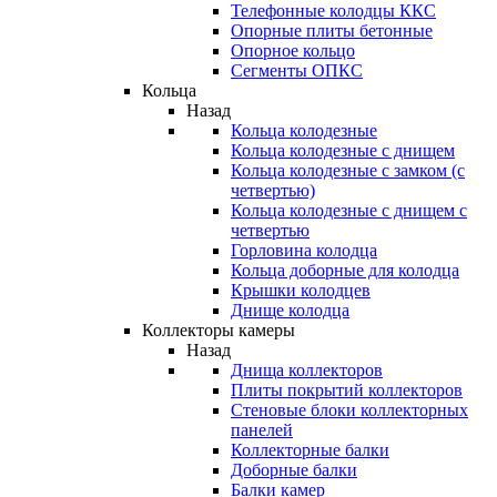
Телефонные колодцы ККС
Опорные плиты бетонные
Опорное кольцо
Сегменты ОПКС
Кольца
Назад
Кольца колодезные
Кольца колодезные с днищем
Кольца колодезные с замком (с
четвертью)
Кольца колодезные с днищем с
четвертью
Горловина колодца
Кольца доборные для колодца
Крышки колодцев
Днище колодца
Коллекторы камеры
Назад
Днища коллекторов
Плиты покрытий коллекторов
Стеновые блоки коллекторных
панелей
Коллекторные балки
Доборные балки
Балки камер