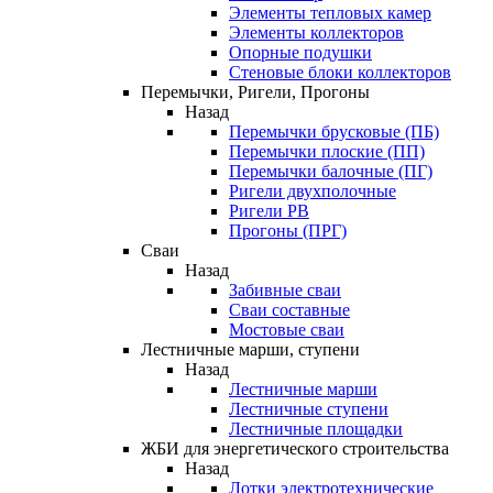
Элементы тепловых камер
Элементы коллекторов
Опорные подушки
Стеновые блоки коллекторов
Перемычки, Ригели, Прогоны
Назад
Перемычки брусковые (ПБ)
Перемычки плоские (ПП)
Перемычки балочные (ПГ)
Ригели двухполочные
Ригели РВ
Прогоны (ПРГ)
Сваи
Назад
Забивные сваи
Сваи составные
Мостовые сваи
Лестничные марши, ступени
Назад
Лестничные марши
Лестничные ступени
Лестничные площадки
ЖБИ для энергетического строительства
Назад
Лотки электротехнические