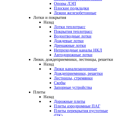
Опоры ЛЭП
Плоские подкладки
Лежни железобетонные
Лотки и покрытия
Назад
Лотки теплотрасс
Покрытия теплотрасс
Водоотводные лотки
Дождевые лотки
Дренажные лотки
Непроходные каналы НКЛ
Автодорожные лотки
Люки, дождеприемники, лестницы, решетки
Назад
Люки канализационные
Дождеприемники, решетки
Лестницы, стремянки
Скобы
Запорные устройства
Плиты
Назад
Дорожные плиты
Плиты аэродромные ПАГ
Плиты перекрытия пустотные
(ПК)