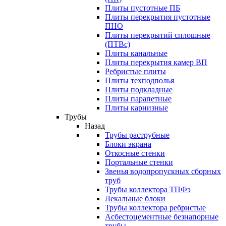
Плиты пустотные ПБ
Плиты перекрытия пустотные
ПНО
Плиты перекрытий сплошные
(ПТВс)
Плиты канальные
Плиты перекрытия камер ВП
Ребристые плиты
Плиты техподполья
Плиты подкладные
Плиты парапетные
Плиты карнизные
Трубы
Назад
Трубы раструбные
Блоки экрана
Откосные стенки
Портальные стенки
Звенья водопропускных сборных
труб
Трубы коллектора ТПФэ
Лекальные блоки
Трубы коллектора ребристые
Асбестоцементные безнапорные
трубы