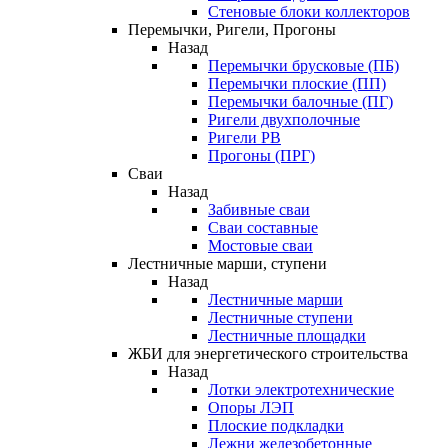
Стеновые блоки коллекторов
Перемычки, Ригели, Прогоны
Назад
Перемычки брусковые (ПБ)
Перемычки плоские (ПП)
Перемычки балочные (ПГ)
Ригели двухполочные
Ригели РВ
Прогоны (ПРГ)
Сваи
Назад
Забивные сваи
Сваи составные
Мостовые сваи
Лестничные марши, ступени
Назад
Лестничные марши
Лестничные ступени
Лестничные площадки
ЖБИ для энергетического строительства
Назад
Лотки электротехнические
Опоры ЛЭП
Плоские подкладки
Лежни железобетонные