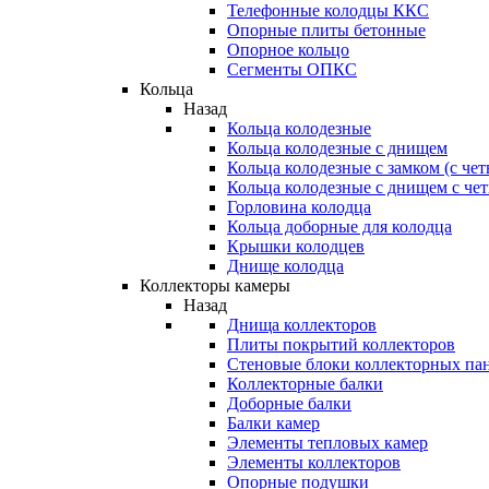
Телефонные колодцы ККС
Опорные плиты бетонные
Опорное кольцо
Сегменты ОПКС
Кольца
Назад
Кольца колодезные
Кольца колодезные с днищем
Кольца колодезные с замком (с че
Кольца колодезные с днищем с че
Горловина колодца
Кольца доборные для колодца
Крышки колодцев
Днище колодца
Коллекторы камеры
Назад
Днища коллекторов
Плиты покрытий коллекторов
Стеновые блоки коллекторных па
Коллекторные балки
Доборные балки
Балки камер
Элементы тепловых камер
Элементы коллекторов
Опорные подушки