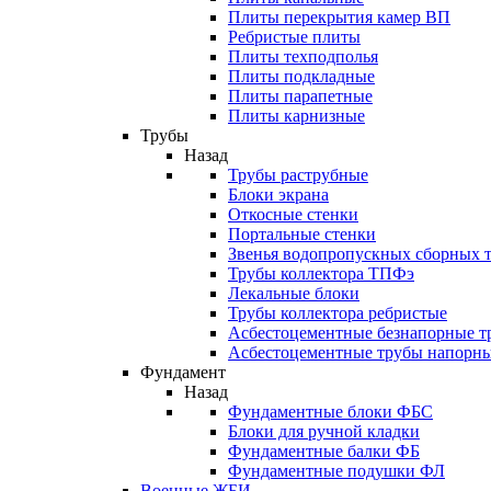
Плиты перекрытия камер ВП
Ребристые плиты
Плиты техподполья
Плиты подкладные
Плиты парапетные
Плиты карнизные
Трубы
Назад
Трубы раструбные
Блоки экрана
Откосные стенки
Портальные стенки
Звенья водопропускных сборных 
Трубы коллектора ТПФэ
Лекальные блоки
Трубы коллектора ребристые
Асбестоцементные безнапорные т
Асбестоцементные трубы напорн
Фундамент
Назад
Фундаментные блоки ФБС
Блоки для ручной кладки
Фундаментные балки ФБ
Фундаментные подушки ФЛ
Военные ЖБИ