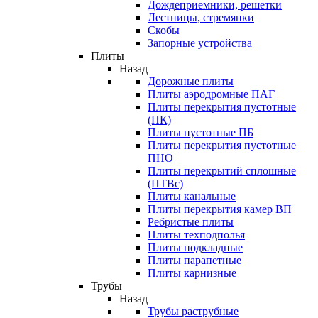
Дождеприемники, решетки
Лестницы, стремянки
Скобы
Запорные устройства
Плиты
Назад
Дорожные плиты
Плиты аэродромные ПАГ
Плиты перекрытия пустотные
(ПК)
Плиты пустотные ПБ
Плиты перекрытия пустотные
ПНО
Плиты перекрытий сплошные
(ПТВс)
Плиты канальные
Плиты перекрытия камер ВП
Ребристые плиты
Плиты техподполья
Плиты подкладные
Плиты парапетные
Плиты карнизные
Трубы
Назад
Трубы раструбные