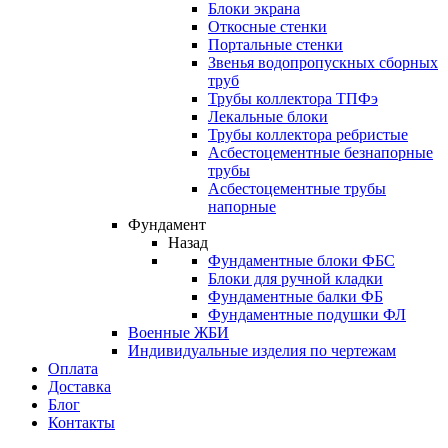
Блоки экрана
Откосные стенки
Портальные стенки
Звенья водопропускных сборных
труб
Трубы коллектора ТПФэ
Лекальные блоки
Трубы коллектора ребристые
Асбестоцементные безнапорные
трубы
Асбестоцементные трубы
напорные
Фундамент
Назад
Фундаментные блоки ФБС
Блоки для ручной кладки
Фундаментные балки ФБ
Фундаментные подушки ФЛ
Военные ЖБИ
Индивидуальные изделия по чертежам
Оплата
Доставка
Блог
Контакты