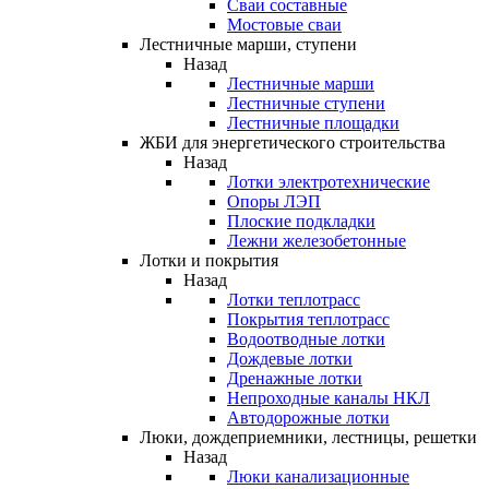
Сваи составные
Мостовые сваи
Лестничные марши, ступени
Назад
Лестничные марши
Лестничные ступени
Лестничные площадки
ЖБИ для энергетического строительства
Назад
Лотки электротехнические
Опоры ЛЭП
Плоские подкладки
Лежни железобетонные
Лотки и покрытия
Назад
Лотки теплотрасс
Покрытия теплотрасс
Водоотводные лотки
Дождевые лотки
Дренажные лотки
Непроходные каналы НКЛ
Автодорожные лотки
Люки, дождеприемники, лестницы, решетки
Назад
Люки канализационные