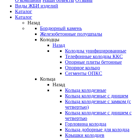
О компании
Наши объекты
Отзывы
Виды ЖБИ изделий
Каталог
Каталог
Назад
Бордюрный камень
Железобетонные полушпалы
Колодцы
Назад
Колодцы унифицированные
Телефонные колодцы ККС
Опорные плиты бетонные
Опорное кольцо
Сегменты ОПКС
Кольца
Назад
Кольца колодезные
Кольца колодезные с днищем
Кольца колодезные с замком (с
четвертью)
Кольца колодезные с днищем с
четвертью
Горловина колодца
Кольца доборные для колодца
Крышки колодцев